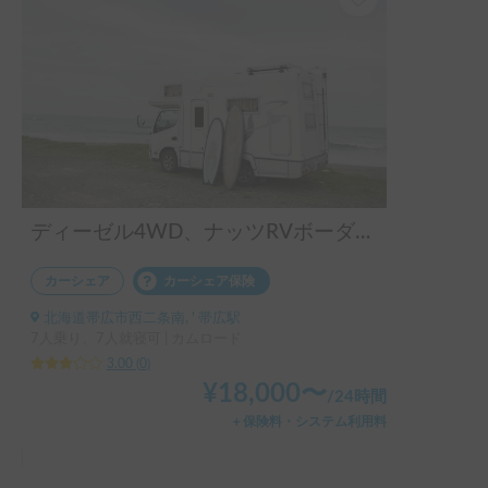
ディーゼル4WD、ナッツRVボーダーエディション
カーシェア
カーシェア保険
北海道帯広市西二条南, ' 帯広駅
7人乗り、7人就寝可 | カムロード
3.00
(
0
)
¥
18,000
〜
/
24時間
＋保険料・システム利用料