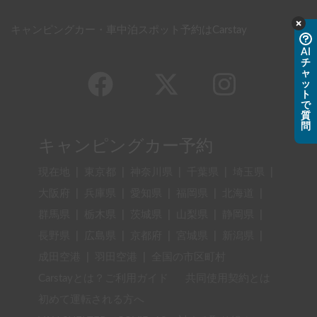
キャンピングカー・車中泊スポット予約はCarstay
AI
チ
ャ
ッ
ト
で
質
問
キャンピングカー予約
現在地
|
東京都
|
神奈川県
|
千葉県
|
埼玉県
|
大阪府
|
兵庫県
|
愛知県
|
福岡県
|
北海道
|
群馬県
|
栃木県
|
茨城県
|
山梨県
|
静岡県
|
長野県
|
広島県
|
京都府
|
宮城県
|
新潟県
|
成田空港
|
羽田空港
|
全国の市区町村
Carstayとは？ご利用ガイド
共同使用契約とは
初めて運転される方へ