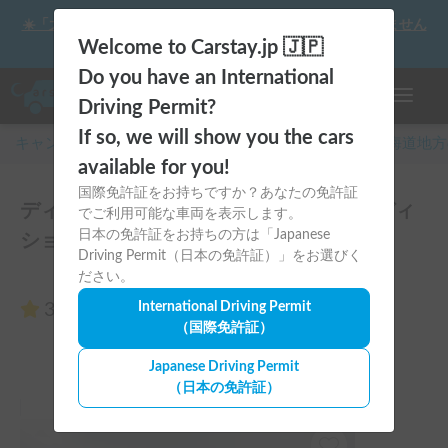
☀️「大曲の花火」をキャンピングカーで最高の思い出にしません
か？
Welcome to Carstay.jp 🇯🇵
Do you have an International
ナビゲー
Driving Permit?
If so, we will show you the cars
キャンピングカー・車中泊スポット予約はCarstay
/
北海道
地方
available for you!
国際免許証をお持ちですか？あなたの免許証
ディーゼル4WD、ナッツRVボーダーエディ
でご利用可能な車両を表示します。
日本の免許証をお持ちの方は「Japanese
ションのレビュー0件
Driving Permit（日本の免許証）」をお選びく
ださい。
3.00
International Driving Permit
（0件のレビュー）
（国際免許証）
Japanese Driving Permit
（日本の免許証）