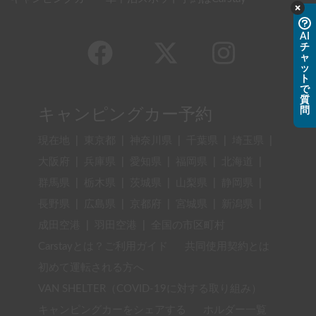
AI
チ
ャ
ッ
ト
で
質
問
キャンピングカー予約
現在地
|
東京都
|
神奈川県
|
千葉県
|
埼玉県
|
大阪府
|
兵庫県
|
愛知県
|
福岡県
|
北海道
|
群馬県
|
栃木県
|
茨城県
|
山梨県
|
静岡県
|
長野県
|
広島県
|
京都府
|
宮城県
|
新潟県
|
成田空港
|
羽田空港
|
全国の市区町村
Carstayとは？ご利用ガイド
共同使用契約とは
初めて運転される方へ
VAN SHELTER（COVID-19に対する取り組み）
キャンピングカーをシェアする
ホルダー一覧