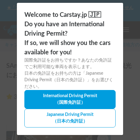
☀️「大曲の花火」をキャンピングカーで最高の思い出にしません
か？
Welcome to Carstay.jp 🇯🇵
Do you have an International
ナビゲー
Driving Permit?
If so, we will show you the cars
キャンピングカー・車中泊スポット予約はCarstay
/
北陸
地方の
available for you!
国際免許証をお持ちですか？あなたの免許証
SAny. VAN #1 | 初心者安心🔰金沢・能登観光
でご利用可能な車両を表示します。
日本の免許証をお持ちの方は「Japanese
におすすめ🦪のレビュー0件
Driving Permit（日本の免許証）」をお選びく
ださい。
3.00
International Driving Permit
（0件のレビュー）
（国際免許証）
Japanese Driving Permit
（日本の免許証）