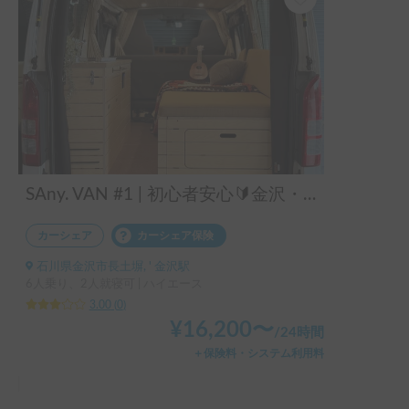
SAny. VAN #1 | 初心者安心🔰金沢・能登観光におすすめ🦪
カーシェア
カーシェア保険
石川県金沢市長土塀, ' 金沢駅
6人乗り、2人就寝可 | ハイエース
3.00
(
0
)
¥
16,200
〜
/
24時間
＋保険料・システム利用料