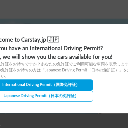
ome to Carstay.jp 🇯🇵
ayアプリの
ou have an International Driving Permit?
o, we will show you the cars available for you!
ウンロードはこちら！
免許証をお持ちですか？あなたの免許証でご利用可能な車両を表示しま
免許証をお持ちの方は「Japanese Driving Permit（日本の免許証）」
さい。
International Driving Permit
（国際免許証）
Japanese Driving Permit
（日本の免許証）
y