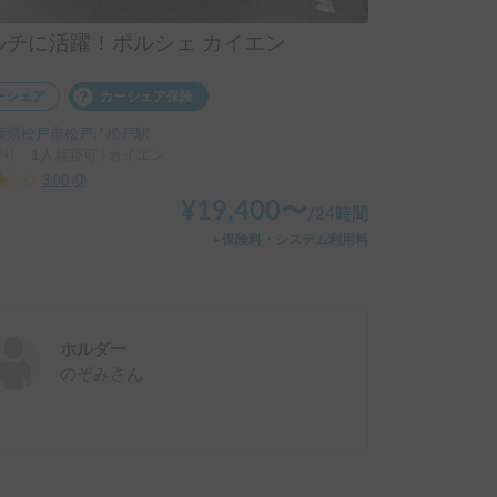
ルチに活躍！ポルシェ カイエン
ーシェア
カーシェア保険
葉県松戸市松戸, ' 松戸駅
乗り、1人就寝可 | カイエン
3.00
(
0
)
¥
19,400
〜
/
24時間
＋保険料・システム利用料
ホルダー
のぞみ
さん