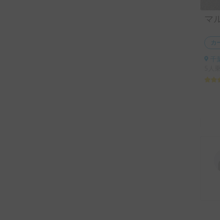
マ
カ
千
5人