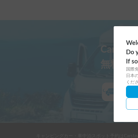
Welc
Carst
Do y
If s
無料ダ
国際
日本の
くだ
キャンピングカー・車中泊スポット予約はCarsta