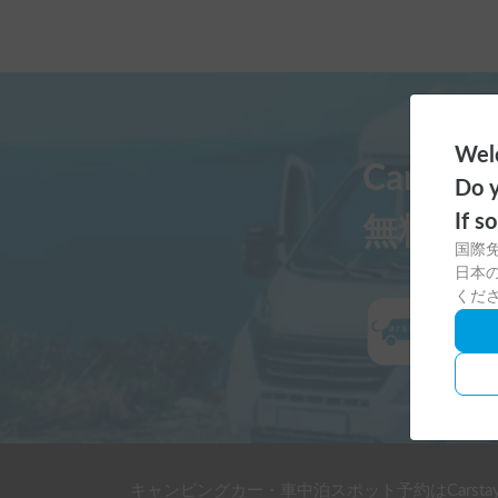
Welc
Carst
Do y
If s
無料ダ
国際
日本の
くだ
キャンピングカー・車中泊スポット予約はCarsta