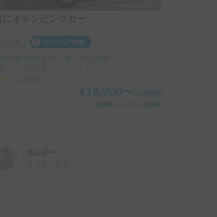
軽にキャンピングカー
ーシェア
カーシェア保険
海道札幌市北区太平十一条, ' 百合が原駅
乗り、3人就寝可 | ハイエース
3.00
(
0
)
¥
18,900
〜
/
24時間
＋保険料・システム利用料
ホルダー
よっしぃ
さん