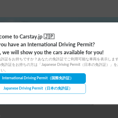
ome to Carstay.jp 🇯🇵
ayアプリの
ou have an International Driving Permit?
o, we will show you the cars available for you!
ウンロードはこちら！
免許証をお持ちですか？あなたの免許証でご利用可能な車両を表示しま
免許証をお持ちの方は「Japanese Driving Permit（日本の免許証）」
さい。
International Driving Permit
（国際免許証）
Japanese Driving Permit
（日本の免許証）
y