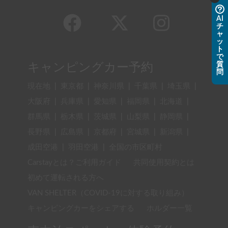
AI
チ
ャ
ッ
ト
で
質
キャンピングカー予約
問
現在地
|
東京都
|
神奈川県
|
千葉県
|
埼玉県
|
大阪府
|
兵庫県
|
愛知県
|
福岡県
|
北海道
|
群馬県
|
栃木県
|
茨城県
|
山梨県
|
静岡県
|
長野県
|
広島県
|
京都府
|
宮城県
|
新潟県
|
成田空港
|
羽田空港
|
全国の市区町村
Carstayとは？ご利用ガイド
共同使用契約とは
初めて運転される方へ
VAN SHELTER（COVID-19に対する取り組み）
キャンピングカーをシェアする
ホルダー一覧