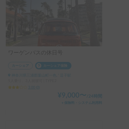
ワーゲンバスの休日号
カーシェア
カーシェア保険
神奈川県三浦郡葉山町一色, ' 逗子駅
5人乗り、3人就寝可 | TYPE2
3.00
(
0
)
¥
9,000
〜
/
24時間
＋保険料・システム利用料