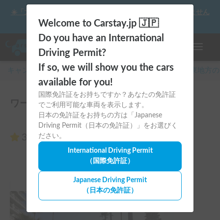
☀️「大曲の花火」をキャンピングカーで最高の思い出にしません
か？
Welcome to Carstay.jp 🇯🇵
Do you have an International
ナビゲー
Driving Permit?
If so, we will show you the cars
キャンピングカー・車中泊スポット予約はCarstay
/
関東
地方の
available for you!
国際免許証をお持ちですか？あなたの免許証
ワーゲンバスの休日号のレビュー0件
でご利用可能な車両を表示します。
日本の免許証をお持ちの方は「Japanese
Driving Permit（日本の免許証）」をお選びく
3.00
ださい。
（0件のレビュー）
International Driving Permit
（国際免許証）
Japanese Driving Permit
（日本の免許証）