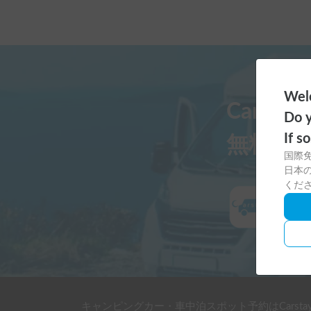
Welc
Carst
Do y
If s
無料ダ
国際
日本の
くだ
キャンピングカー・車中泊スポット予約はCarsta