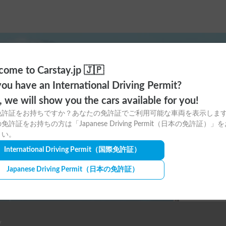
ome to Carstay.jp 🇯🇵
ayアプリの
ou have an International Driving Permit?
o, we will show you the cars available for you!
ウンロードはこちら！
免許証をお持ちですか？あなたの免許証でご利用可能な車両を表示しま
免許証をお持ちの方は「Japanese Driving Permit（日本の免許証）」
さい。
International Driving Permit
（国際免許証）
Japanese Driving Permit
（日本の免許証）
y