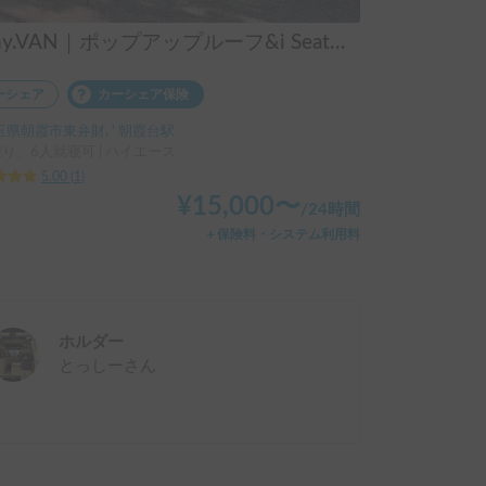
SAny.VAN｜ポップアップルーフ&i Seat付きモデル
ーシェア
カーシェア保険
玉県朝霞市東弁財, ' 朝霞台駅
乗り、6人就寝可 | ハイエース
5.00
(
1
)
¥
15,000
〜
/
24時間
＋保険料・システム利用料
ホルダー
とっしー
さん