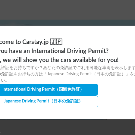
ome to Carstay.jp 🇯🇵
ayアプリの
ou have an International Driving Permit?
o, we will show you the cars available for you!
ウンロードはこちら！
免許証をお持ちですか？あなたの免許証でご利用可能な車両を表示しま
免許証をお持ちの方は「Japanese Driving Permit（日本の免許証）」
さい。
International Driving Permit
（国際免許証）
Japanese Driving Permit
（日本の免許証）
y