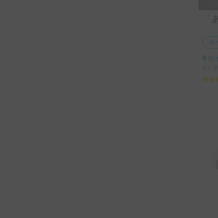
カ
栃
8人