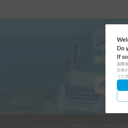
Welc
Carst
Do y
If s
無料ダ
国際
日本の
くだ
キャンピングカー・車中泊スポット予約はCarsta