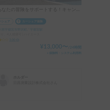
「あなたの冒険をサポートする！キャンピングカーシェアサービス」
ーシェア
カーシェア保険
木県宇都宮市野沢町, ' 宇都宮駅
乗り、4人就寝可 | ハイエース
3.00
(
0
)
¥
13,000
〜
/
24時間
＋保険料・システム利用料
ホルダー
日昌測量設計株式会社
さん