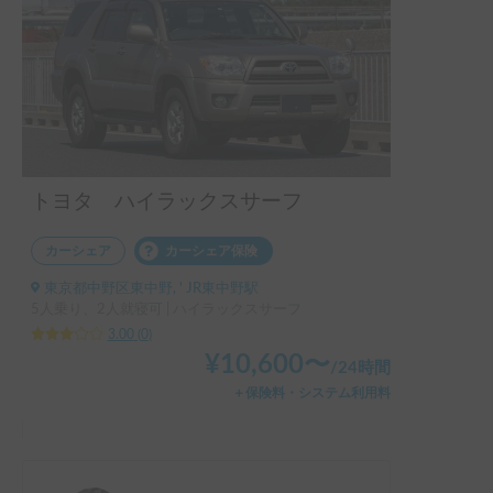
トヨタ ハイラックスサーフ
カーシェア
カーシェア保険
東京都中野区東中野, ' JR東中野駅
5人乗り、2人就寝可 | ハイラックスサーフ
3.00
(
0
)
¥
10,600
〜
/
24時間
＋保険料・システム利用料