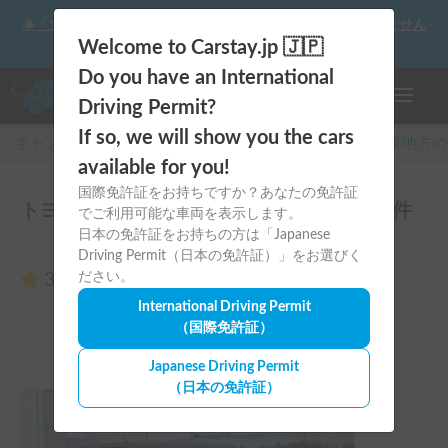
☀️「大曲の花火」をキャンピングカーで最高の思い出にしません
か？
Welcome to Carstay.jp 🇯🇵
Do you have an International
ナビゲー
Driving Permit?
If so, we will show you the cars
キャンピングカー・車中泊スポット予約はCarstay
/
関東
地方の
available for you!
国際免許証をお持ちですか？あなたの免許証
トヨタ ハイラックスサーフのレビュー0件
でご利用可能な車両を表示します。
日本の免許証をお持ちの方は「Japanese
Driving Permit（日本の免許証）」をお選びく
3.00
ださい。
（0件のレビュー）
International Driving Permit
（国際免許証）
Japanese Driving Permit
（日本の免許証）