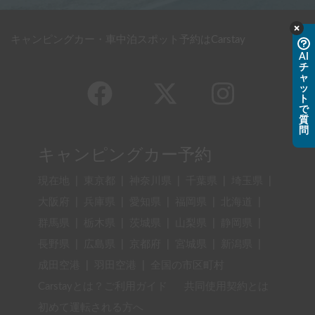
キャンピングカー・車中泊スポット予約はCarstay
AI
チ
ャ
ッ
ト
で
質
問
キャンピングカー予約
現在地
|
東京都
|
神奈川県
|
千葉県
|
埼玉県
|
大阪府
|
兵庫県
|
愛知県
|
福岡県
|
北海道
|
群馬県
|
栃木県
|
茨城県
|
山梨県
|
静岡県
|
長野県
|
広島県
|
京都府
|
宮城県
|
新潟県
|
成田空港
|
羽田空港
|
全国の市区町村
Carstayとは？ご利用ガイド
共同使用契約とは
初めて運転される方へ