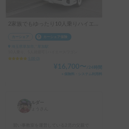
2家族でもゆったり10人乗りハイエースワゴン
カーシェア
カーシェア保険
埼玉県草加市, ' 草加駅
10人乗り、5人就寝可 | ハイエースワゴン
5.00
(
3
)
¥
16,700
〜
/
24時間
＋保険料・システム利用料
ホルダー
りょう
さん
習い事教室を運営している2児の父親で