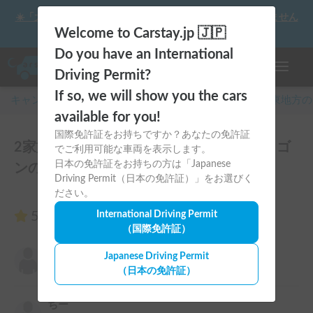
☀️「大曲の花火」をキャンピングカーで最高の思い出にしません
か？
Welcome to Carstay.jp 🇯🇵
Do you have an International
ナビゲー
Driving Permit?
If so, we will show you the cars
キャンピングカー・車中泊スポット予約はCarstay
/
関東
地方の
available for you!
国際免許証をお持ちですか？あなたの免許証
2家族でもゆったり10人乗りハイエースワゴ
でご利用可能な車両を表示します。
日本の免許証をお持ちの方は「Japanese
ンのレビュー3件
Driving Permit（日本の免許証）」をお選びく
ださい。
5.00
International Driving Permit
（3件のレビュー）
（国際免許証）
西山豪一
Japanese Driving Permit
5.00
2026年5月1日(金)
（日本の免許証）
ちー