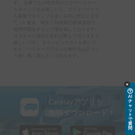
す。 仕事でも小学生向けにサマースクー
ルキャンプを企画したり、プライベートで
も家族でキャンプを楽しみ常に外にいます
^_−☆ 東京、埼玉で30名程の団体貸切で
使用可能なキャンプ場を探しております。
オススメの場所があれば教えて頂けますと
嬉しいです。 キャンピングカーも良いで
すが、ハイエースワゴンの車中泊は広々し
て使い易く気に入っております。
AI
Carstayアプリを
チ
ャ
ッ
無料ダウンロード！
ト
で
質
問