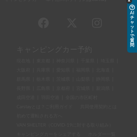
AI
チ
ャ
ッ
ト
で
質
問
キャンピングカー予約
現在地
|
東京都
|
神奈川県
|
千葉県
|
埼玉県
|
大阪府
|
兵庫県
|
愛知県
|
福岡県
|
北海道
|
群馬県
|
栃木県
|
茨城県
|
山梨県
|
静岡県
|
長野県
|
広島県
|
京都府
|
宮城県
|
新潟県
|
成田空港
|
羽田空港
|
全国の市区町村
Carstayとは？ご利用ガイド
共同使用契約とは
初めて運転される方へ
VAN SHELTER（COVID-19に対する取り組み）
キャンピングカーをシェアする
ホルダー一覧