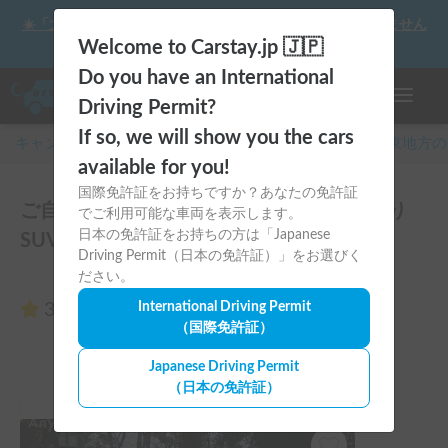
☀️「大曲の花火」をキャンピングカーで最高の思い出にしません
か？
Welcome to Carstay.jp 🇯🇵
Do you have an International
ナビゲー
Driving Permit?
If so, we will show you the cars
キャンピングカー・車中泊スポット予約はCarstay
/
関東
地方の
available for you!
国際免許証をお持ちですか？あなたの免許証
ご自宅まで配車可能♪マツダ CX-8 | 7人乗り
でご利用可能な車両を表示します。
日本の免許証をお持ちの方は「Japanese
SUVのレビュー0件
Driving Permit（日本の免許証）」をお選びく
ださい。
3.00
International Driving Permit
（0件のレビュー）
（国際免許証）
Japanese Driving Permit
（日本の免許証）