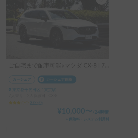
ご自宅まで配車可能♪マツダ CX-8 | 7人乗りSUV
カーシェア
カーシェア保険
東京都千代田区, ' 東京駅
7人乗り、2人就寝可 | CX-8
3.00
(
0
)
¥
10,000
〜
/
24時間
＋保険料・システム利用料