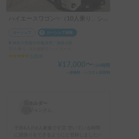
ハイエースワゴン✨（10人乗り、シートアレンジ可）
カーシェア
カーシェア保険
神奈川県藤沢市亀井野, ' 湘南台駅
10人乗り、6人就寝可 | ハイエース
5.00
(
4
)
¥
17,000
〜
/
24時間
＋保険料・システム利用料
ホルダー
ジョン
さん
子供4人の6人家族です😊 空いている時間
に貸借りをできるようにと登録しました✨