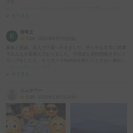
です。

また、ホルダーの方からはとても親切にご説明いただけまし
た。

全て見る
大型の車自体が初めてでしたが、視界が広い為そこまで不安
柳竜太
なく運転出来たかなと思います。

5.00
2025年8月15日(金)
あとは大型車のあるあるかも知れませんが、普通車と比べて
家族と親戚、友人で千葉へ行きました。外も中も非常に綺麗
エンジンの馬力が違う点、曲がる時に後ろにかかる負荷が大
でみんな大変喜んでおりました。子供達も長時間飽きずにト
きい点が注意かなと思います
ランプをしたり、モニターでNetflixを観たりと大きい車欲し
いな〜と思いました笑

全て見る
車の受け取り時は旦那様が丁寧に対応をいただき、自分の車
も駐車しておけるので安心です。返却時は奥様が時間に融通
エムサワー
を利かせていただき、助かりました💦お手数おかけしまし
5.00
2025年5月13日(火)
た。

3台の車で旅行に行くより1台みんかで色々会話もできて、よ
り楽しい旅になりました！

本当に大満足です^_^
