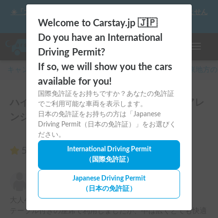
☀️「大曲の花火」をキャンピングカーで最高の思い出にしません
か？
Welcome to Carstay.jp 🇯🇵
Do you have an International
ナビゲー
Driving Permit?
If so, we will show you the cars
キャンピングカー・車中泊スポット予約はCarstay
/
関東
地方の
available for you!
国際免許証をお持ちですか？あなたの免許証
ハイエースワゴン✨（10人乗り、シートアレ
でご利用可能な車両を表示します。
日本の免許証をお持ちの方は「Japanese
ンジ可）のレビュー4件
Driving Permit（日本の免許証）」をお選びく
ださい。
5.00
International Driving Permit
（4件のレビュー）
（国際免許証）
柳沢浩平
Japanese Driving Permit
5.00
2026年5月5日(火)
（日本の免許証）
大人4人子供3人で利用しました。

テーブル付きの座席で利用しましたが、中は広くとても快適