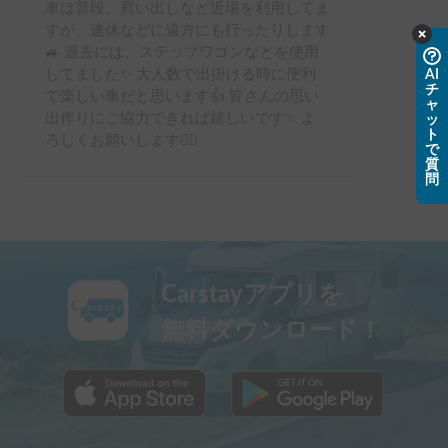
車は普段、買い出しなど近場を利用してま
すが、連休などに遠方にも行ったりします
🚙 過去には、ステップワゴンなどを使用
してました✨ 大人数で出掛ける時に便利
AI
チ
で楽しい車だと思います👍 皆さんの思い
ャ
出作りにご協力できれば嬉しいです✨ よ
ッ
ト
ろしくお願いします🙇‍♂️
で
質
問
Carstayアプリを
無料ダウンロード！