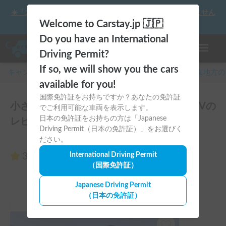
☀️「大曲の花火」をキャンピングカーで最高の思い出にしません
か？
Welcome to Carstay.jp 🇯🇵
Do you have an International
ナビゲー
Driving Permit?
If so, we will show you the cars
キャンピングカー・車中泊スポット予約はCarstay
/
関東
地方の
available for you!
国際免許証をお持ちですか？あなたの免許証
小さくてかわいい電気自動車:Small cute EVの
でご利用可能な車両を表示します。
日本の免許証をお持ちの方は「Japanese
レビュー0件
Driving Permit（日本の免許証）」をお選びく
ださい。
3.00
International Driving Permit
（0件のレビュー）
（国際免許証）
Japanese Driving Permit
（日本の免許証）