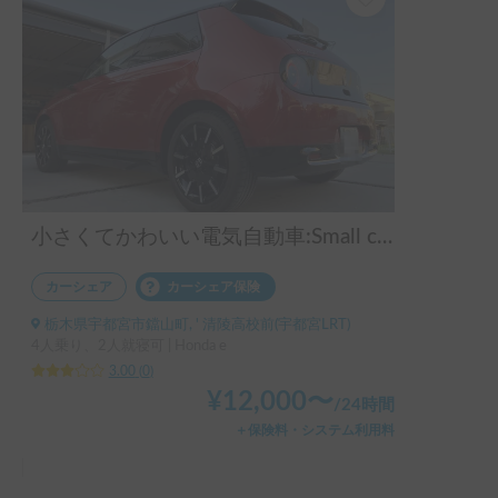
小さくてかわいい電気自動車:Small cute EV
カーシェア
カーシェア保険
栃木県宇都宮市鐺山町, ' 清陵高校前(宇都宮LRT)
4人乗り、2人就寝可 | Honda e
3.00
(
0
)
¥
12,000
〜
/
24時間
＋保険料・システム利用料