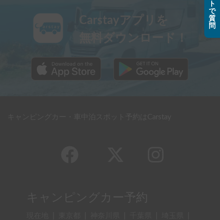
ト
で
Carstayアプリを
質
問
無料ダウンロード！
キャンピングカー・車中泊スポット予約はCarstay
キャンピングカー予約
現在地
|
東京都
|
神奈川県
|
千葉県
|
埼玉県
|