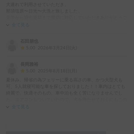
犬連れで利用させていただき、

那須塩原〜日光〜大洗と旅しました。

見学から貸出返却まで親切に対応していただきありがとうご
ざいました。

全て見る
またよろしくお願いします。
石田朋也
5.00
2026年3月24日(火)
長岡雅裕
5.00
2025年8月18日(月)
夏休み、帰省の為フェリーに乗る高さの車、かつ大型犬も
可、5人就寝可能な車を探しておりました！！車内はとても
綺麗で、快適そのもの。車中泊も全く苦になりませんでし
た。エアコンもついていたので、犬を待たせておくにもこの
季節は困らず、本当ありがたかったです！かなり距離を走っ
全て見る
てしまったので、申し訳ないくらいでした。なかなか大型犬
可の車はこの時期見つからなかったので、本当にありがたか
ったです。申し込みの際返信も早く、丁寧に対応していだ
き、感謝しかありません。9日間もレンタルさせていただ