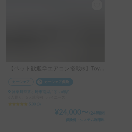
き、返却日は平日だったのでお仕事抜け出して、立ち会って
くださいました。

また機会がありましたらよろしくお願いします！

汚してしまいすみません！本当に貴重な経験ができました！
【ペット歓迎🐶エアコン搭載❄️】Toy-Factory BALEIA | 自宅のように寛げる極上空間！快適装備満載のキャンピングカー
カーシェア
カーシェア保険
神奈川県茅ヶ崎市南湖, ' 茅ヶ崎駅
6人乗り、5人就寝可 | ハイエース
5.00
(
3
)
¥
24,000
〜
/
24時間
＋保険料・システム利用料