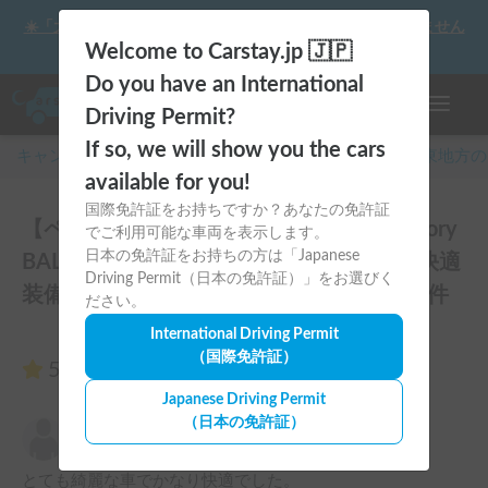
☀️「大曲の花火」をキャンピングカーで最高の思い出にしません
か？
Welcome to Carstay.jp 🇯🇵
Do you have an International
ナビゲー
Driving Permit?
If so, we will show you the cars
キャンピングカー・車中泊スポット予約はCarstay
/
関東
地方の
available for you!
国際免許証をお持ちですか？あなたの免許証
【ペット歓迎🐶エアコン搭載❄️】Toy-Factory
でご利用可能な車両を表示します。
日本の免許証をお持ちの方は「Japanese
BALEIA | 自宅のように寛げる極上空間！快適
Driving Permit（日本の免許証）」をお選びく
装備満載のキャンピングカーのレビュー3件
ださい。
International Driving Permit
（国際免許証）
5.00
（3件のレビュー）
Japanese Driving Permit
（日本の免許証）
黒塚篤志
5.00
2026年5月4日(月)
とても綺麗な車でかなり快適でした。
