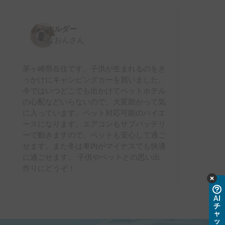
ホルダー
なおん
さん
茅ヶ崎県在住です。子供が生まれるのをき
っかけにキャンピングカーを買いました。
今ではいつどこでも出かけてペットホテル
の心配などいらないので、大変助かって気
に入っています。ペット対応可能のハイエ
ースになります。エアコンもサブバッテリ
ーで動きますので、ペットも安心して過ご
せます。また冬は車内がマイナスでも快適
に過ごせます。 子供やペットとの思い出
作りにどうぞ！
AI
チ
ャ
ッ