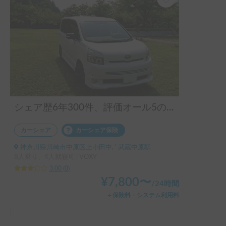
シェア歴6年300件、評価オール5の安心感をぜひ😊
カーシェア
カーシェア保険
神奈川県川崎市中原区上小田中, ' 武蔵中原駅
8人乗り、4人就寝可 | VOXY
3.00
(
0
)
¥
7,800
〜
/
24時間
＋保険料・システム利用料