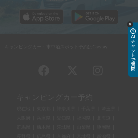
AI
チ
ャ
キャンピングカー・車中泊スポット予約はCarstay
ッ
ト
で
質
問
キャンピングカー予約
現在地
|
東京都
|
神奈川県
|
千葉県
|
埼玉県
|
大阪府
|
兵庫県
|
愛知県
|
福岡県
|
北海道
|
群馬県
|
栃木県
|
茨城県
|
山梨県
|
静岡県
|
長野県
|
広島県
|
京都府
|
宮城県
|
新潟県
|