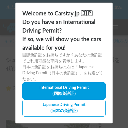
☀️「大曲の花火」をキャンピングカーで最高の思い出にしません
か？
Welcome to Carstay.jp 🇯🇵
Do you have an International
ナビゲー
Driving Permit?
If so, we will show you the cars
キャンピングカー・車中泊スポット予約はCarstay
/
関東
地方の
available for you!
国際免許証をお持ちですか？あなたの免許証
シェア歴6年300件、評価オール5の安心感を
でご利用可能な車両を表示します。
日本の免許証をお持ちの方は「Japanese
ぜひ😊のレビュー0件
Driving Permit（日本の免許証）」をお選びく
ださい。
3.00
International Driving Permit
（0件のレビュー）
（国際免許証）
Japanese Driving Permit
（日本の免許証）