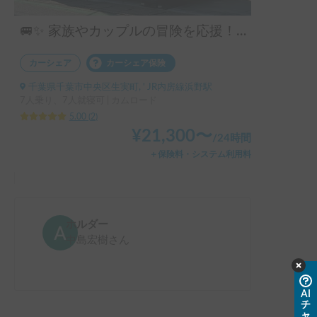
🚐✨ 家族やカップルの冒険を応援！コルドリーブス ガソリン車 2WD 🏕️👨‍👩‍👧‍👦
カーシェア
カーシェア保険
千葉県千葉市中央区生実町, ' JR内房線浜野駅
7人乗り、7人就寝可 | カムロード
5.00
(
2
)
¥
21,300
〜
/
24時間
＋保険料・システム利用料
ホルダー
中島宏樹
さん
AI
チ
ャ