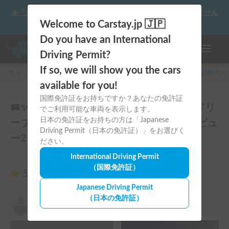
☀️「大曲の花火」をキャンピングカーで最高の思い出にしません
か？
Welcome to Carstay.jp 🇯🇵
Do you have an International
ナビゲー
Driving Permit?
If so, we will show you the cars
キャンピングカー・車中泊スポット予約はCarstay
/
関東
地方の
available for you!
国際免許証をお持ちですか？あなたの免許証
🚐✨ 家族やカップルの冒険を応援！コルドリ
でご利用可能な車両を表示します。
日本の免許証をお持ちの方は「Japanese
ーブス ガソリン車 2WD 🏕️👨‍👩‍👧‍👦のレビュ
Driving Permit（日本の免許証）」をお選びく
ー2件
ださい。
International Driving Permit
（国際免許証）
5.00
（2件のレビュー）
Japanese Driving Permit
（日本の免許証）
吉山優奈
5.00
2025年1月2日(木)