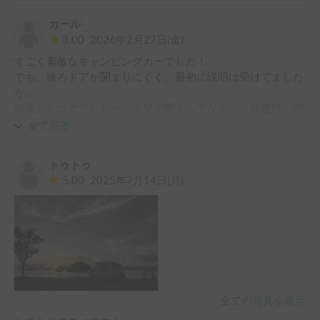
カール
3.00
2026年2月27日(金)
すごく素敵なキャンピングカーでした！

でも、後ろドアが閉まりにくく、最初に説明は受けてました
が…

確認したはずでしたが、ドアが閉まってなく、、発進時に開
いてしまい壁に少しぶつけてしまい…凹ましてしまいまし
全て見る
た。。

保険が車対車での契約みたいで、自腹での出費でした。最初
トゥトゥ
に確認すべだと、、後悔ばかりです。

5.00
2025年7月14日(月)
Wi-Fiもついてましたが(有料)、やり方が分からず、、問い合
わせしましたが、、連絡とれず…そちらも残念でした。
全ての写真を表示