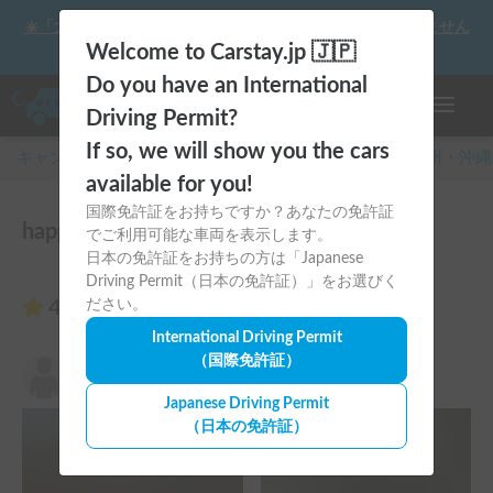
☀️「大曲の花火」をキャンピングカーで最高の思い出にしません
か？
Welcome to Carstay.jp 🇯🇵
Do you have an International
ナビゲー
Driving Permit?
If so, we will show you the cars
キャンピングカー・車中泊スポット予約はCarstay
/
九州・沖縄
available for you!
国際免許証をお持ちですか？あなたの免許証
happy1＋のレビュー6件
でご利用可能な車両を表示します。
日本の免許証をお持ちの方は「Japanese
Driving Permit（日本の免許証）」をお選びく
4.67
ださい。
（6件のレビュー）
International Driving Permit
（国際免許証）
りょう
5.00
2026年5月24日(日)
Japanese Driving Permit
（日本の免許証）