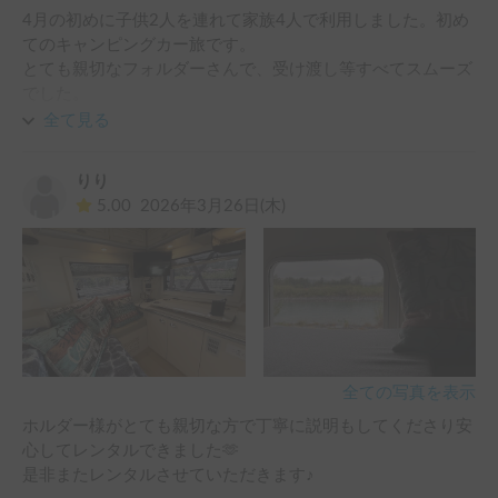
4月の初めに子供2人を連れて家族4人で利用しました。初め
てのキャンピングカー旅です。

とても親切なフォルダーさんで、受け渡し等すべてスムーズ
でした。

旅行中には雨が降ることもありましたが、出かけた先でも雨
全て見る
の間は車内で休んで過ごせてよかったです。子供達は秘密基
地のような車内空間にはしゃいでいました。

りり
海が目の前のキャンプ場に宿泊し、ホテルや家ではありえな
5.00
2026年3月26日(木)
いほど海の目の前で過ごすことができて新鮮でした。

楽しい旅行になり、フォルダーさんに感謝しています。あり
がとうございました。
全ての写真を表示
ホルダー様がとても親切な方で丁寧に説明もしてくださり安
心してレンタルできました🫶

是非またレンタルさせていただきます♪