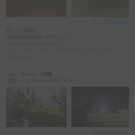
全ての写真を表示
妻と2人新婚旅で、

沖縄県北部の観光へ行きました。

ホルダー様がとても親切で、

受付から返却、車両受け取り時の機能や内装の説明など、丁
寧に対応して頂きました。

全て見る
車内はとても綺麗で広々した空間、各種機能が充実しており
アカウント削除
ました。

5.00
2026年4月7日(火)
また運転もしやすく、長距離移動も疲れることなく運転する
ことができました。

初のキャンピングカーの旅でしたが、妻と一生の思い出に残
る時間を過ごせました。

本当にありがとうございました。
全ての写真を表示