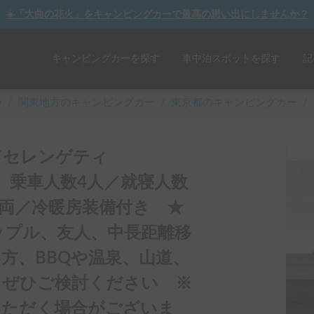
☀️「大曲の花火」をキャンピングカーで最高の思い出にしませんか？
キャンピングカーを探す
車中泊スポットを探す
記
y
/
関東
地方のキャンピングカー
/
東京都のキャンピングカー
/
／セレンゲティ
）】乗車人数4人／就寝人数
車両／冷暖房装備付き ★
ップル、友人、中長距離移
方、BBQや温泉、山道、
、ぜひご検討ください ※
いただく場合がございま