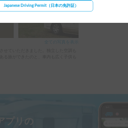
Japanese Driving Permit
（日本の免許証）
全ての写真を表示
させていただきました。独立した空調も
ある旅ができたのと、車内も広く子供も
ayアプリの