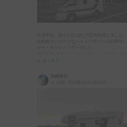
年末年始、娘との2人旅で9日間利用しました。
比較的コンパクトなハイエースベースの車両と
やすくストレスフリーでした。

車長が5mと短くリアオーバーハングも短いた
た。

全て見る
室内も調度良い広さで、長期間の旅の荷物の収
に過ごせました。

浜崎将行
今回は娘との2人旅でしたのでほぼリアベッド
5.00
2024年11月18日(月)
ッドも使うと大人1名子供1名は充分使える広さ
カムロードベースの車両と比較すると室内の広
イエースベースの車両が圧倒的に優れていると
また、ラップポントイレも装備されていたので
す。
