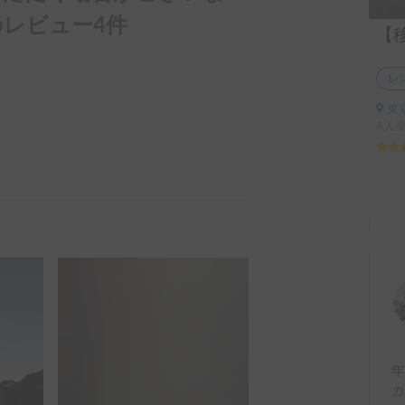
レビュー4件
レ
東
4人
年
カ