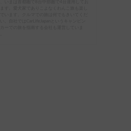
、いまは首都圏で8台中部圏で4台運用してお
ります。愛犬家でありこよなくわんこ旅も楽し
んでいます。クルマでの旅は何でもきいてくだ
い。自社ではCarLifeJapanというキャンピン
グカーでの旅を指南する会社も運営していま
す。