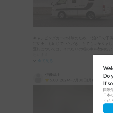
途中トラブルもありましたが、深夜にもかかわ
た。
キャンピングカーの体験のため、1泊2日で子
定変更にも応じていただき、とても助かりました
運転については、それなりの幅の車を都内など
思います。

おかげさまで最高の体験ができました。今度は
全て見る
Welc
伊藤武士
Do y
5.00
2024年9月30日(月)
If s
国際
日本の
くだ