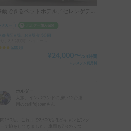
【移動できるペットホテル／セレンゲティ500（TOYOTAハイエース）】乗車人数4人／就寝人数3人／2WD車／ペット歓迎車両／冷暖房装備付き ★こんなひとにおススメ！カップル、友人、中長距離移動の方、電気で困りたくない方、BBQや温泉、山道、スキー、スノボを楽しむ方、ぜひご検討ください ※ご返答までに１営業日ほどいただく場合がございます。ご了承くださいませ。
ンタカー
ホルダー加入保険
京都港区台場, ' お台場海浜公園
乗り、3人就寝可 | ハイエース
5.00
(
4
)
¥
24,000
〜
/
24時間
＋システム利用料
ホルダー
犬旅、インバウンドに強い12台運
用のcarlifejapan
さん
間150泊、これまで2,500泊ほどキャンピング
ーで旅をしてきました。車両も7台のりつ