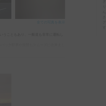
ぎ
さ
全ての写真を表示


いうこともあり、一般道も非常に運転し
めバック駐車や旋回もスムーズに出来まし
納スペースも十二分にあり、とても快適
のみで就寝しておりましたが、バンクベ
かと思います。

さは同等、運転のしやすさや静かさはハ
感じました。

道中安心して移動出来た点も良かったで