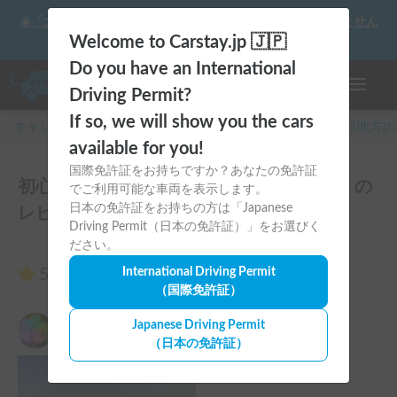
☀️「大曲の花火」をキャンピングカーで最高の思い出にしません
か？
Welcome to Carstay.jp 🇯🇵
Do you have an International
ナビゲー
Driving Permit?
If so, we will show you the cars
キャンピングカー・車中泊スポット予約はCarstay
/
中部
地方の
available for you!
国際免許証をお持ちですか？あなたの免許証
初心者にもおすすめ！エルグラジャンボ！の
でご利用可能な車両を表示します。
日本の免許証をお持ちの方は「Japanese
レビュー1件
Driving Permit（日本の免許証）」をお選びく
ださい。
5.00
International Driving Permit
（1件のレビュー）
（国際免許証）
にこ
Japanese Driving Permit
5.00
2026年2月1日(日)
（日本の免許証）