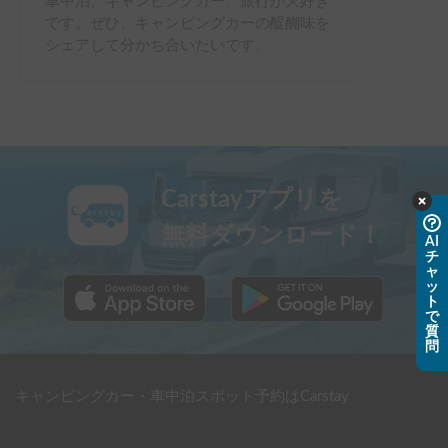
車中泊、キャンピングカー、旅行が大好き
です。ぜひ、キャンピングカーの醍醐味を
シェアして分かち合いたいです。
Carstayアプリを
無料ダウンロード！
AI
チ
ャ
ッ
ト
で
質
問
キャンピングカー・車中泊スポット予約はCarstay