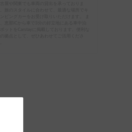
名古屋や関東でも車両の貸出を承っておりま
す。旅のスタイルに合わせて、最適な場所でキ
ンピングカーをお受け取りいただけます。 ま
、恵那ICから車で3分の好立地にある車中泊
ポットをCarstayに掲載しております。便利な
旅の拠点として、ぜひあわせてご活用くださ
い。