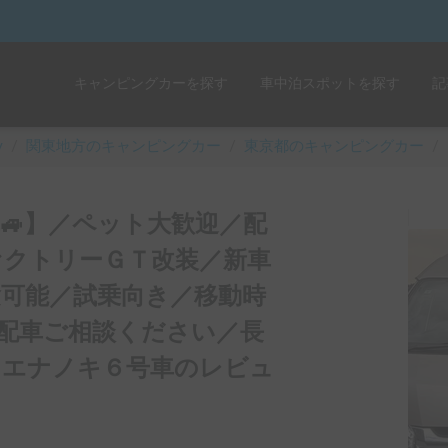
キャンピングカーを探す
車中泊スポットを探す
記
y
/
関東
地方のキャンピングカー
/
東京都のキャンピングカー
/
新車🚙】／ペット大歓迎／配
ァクトリーＧＴ改装／新車
可能／試乗向き／移動時
配車ご相談ください／長
／エナノキ６号車のレビュ