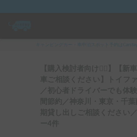
キャンピングカー・車中泊スポット予約はCarsta
【購入検討者向け💁‍♂️】【
車ご相談ください】トイフ
／初心者ドライバーでも体験
間節約／神奈川・東京・千葉
期貸し出しご相談ください
ー4件