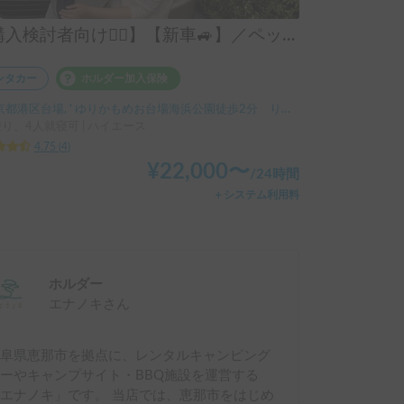
【購入検討者向け💁‍♂️】【新車🚙】／ペット大歓迎／配車ご相談ください】トイファクトリーＧＴ改装／新車／初心者ドライバーでも体験可能／試乗向き／移動時間節約／神奈川・東京・千葉配車ご相談ください／長期貸し出しご相談ください／エナノキ６号車
ンタカー
ホルダー加入保険
都港区台場, ' ゆりかもめお台場海浜公園徒歩2分 りんかい線東京テレポート徒歩8分
乗り、4人就寝可 | ハイエース
4.75
(
4
)
¥
22,000
〜
/
24時間
＋システム利用料
ホルダー
エナノキ
さん
岐阜県恵那市を拠点に、レンタルキャンピング
ーやキャンプサイト・BBQ施設を運営する
エナノキ」です。 当店では、恵那市をはじめ