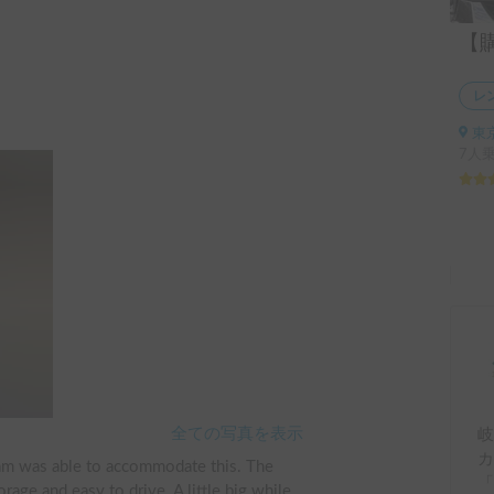
レ
東京
7人
全ての写真を表示
カ
eam was able to accommodate this. The 
「
age and easy to drive. A little big while 