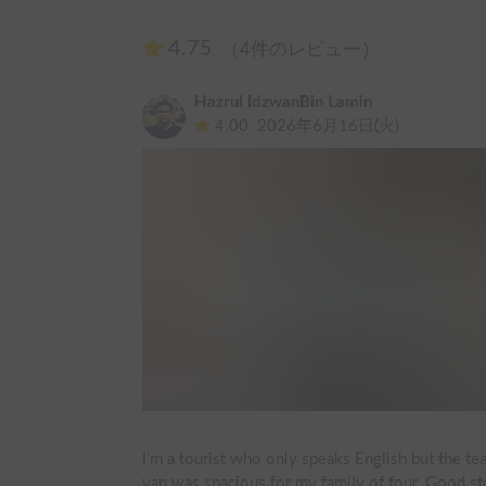
4.75
（4件のレビュー）
Hazrul IdzwanBin Lamin
4.00
2026年6月16日(火)
I’m a tourist who only speaks English but the t
van was spacious for my family of four. Good stor