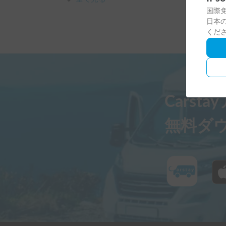
シャワーは付いていないですが、丸々シャワー
国際
抜群です。

日本の
欲を言えば、その収納内部に棚やハンガーのか
くだ
ハイエースベースなので運転もしやすく燃費も
ぜひまた使いたいと思える素晴らしい車でした。
Carst
ありがとうございました！
無料ダ