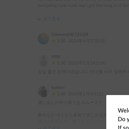
navigating rural roads but I got the hang of it fai
Unfortunately, the fresh water tank was empty an
全て見る
had to empty it at a public toilet. 

ClémentMETZGER
Please note that bedding (extra charge) and any 
5.00
2026年4月27日(月)
equipment isn’t included. We wished there was a 
cook with.
MIN
5.00
2025年5月14日(水)
정말 좋은 선택이였습니다. 안내를 너무 잘해주
koiken
5.00
2025年1月4日(土)
貸し出しのやり取りもスムーズで、丁寧に安心
Welc
車内も3〜4人なら余裕で楽しめる広さと、シ
Do y
周りの動線の使い勝手もよくかなり快適でした。
If s
全て見る