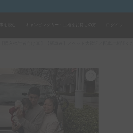
事を読む
キャンピングカー・土地をお持ちの方
ログイン
【購入検討者向け💁‍♂️】【新車🚙】／ペット大歓迎／配車ご