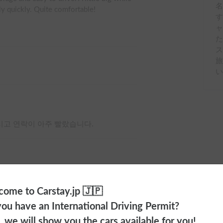
rly quickly. Quite comfortable!

ャ
d the waste water tank wasn’t emptied. I 
た
ス
other items like camping chairs or cooking 
propane stove, pots and kettle for us to 
시고 연락이 아주 빨랐습니다.
して利用できました。

ome to Carstay.jp 🇯🇵
ンク、冷蔵庫、引き出しを含めたキッチン
ou have an International Driving Permit?


o, we will show you the cars available for you!