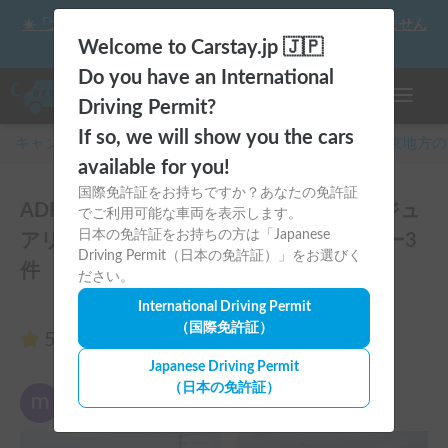
☀️「大曲の花火」をキャンピングカーで最高の思い出にしません
か？
Welcome to Carstay.jp 🇯🇵
Do you have an International
ナビゲー
Driving Permit?
If so, we will show you the cars
キャンピングカー・車中泊スポット予約はCarstay
/
関東
地方の
available for you!
国際免許証をお持ちですか？あなたの免許証
ADRIA Compact | 欧州車両で快適・ラグジュ
でご利用可能な車両を表示します。
日本の免許証をお持ちの方は「Japanese
アリーな旅を✨️/横浜東京配車可のレビュー3
Driving Permit（日本の免許証）」をお選びく
件
ださい。
International Driving Permit
（国際免許証）
5.00
（3件のレビュー）
Japanese Driving Permit
（日本の免許証）
やむ
5.00
2025年8月14日(木)