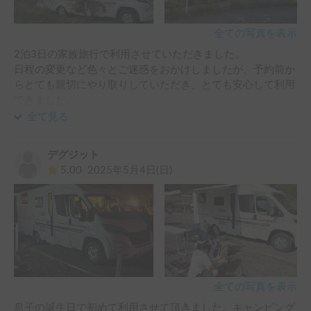
全ての写真を表示
2泊3日の家族旅行で利用させていただきました。

日程の変更など色々とご迷惑をおかけしましたが、予約前か
らとても親切にやり取りしていただき、とても安心して利用
できました。

大きめの車両でしたが、アラウンドモニターやクルーズコン
全て見る
トロールもついていて、高さに気をつけていれば比較的運転
しやすかったです。

デグジット
5.00
2025年5月4日(日)
子連れキャンプにキャンピングカーは最強でした！おかげさ
まで良い思い出を作ることができました。

また機会あればぜひ利用させていただきたいです。
全ての写真を表示
息子の誕生日で初めて利用させて頂きました。キャンピング