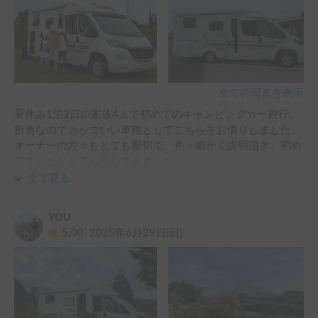
全ての写真を表示
夏休み1泊2日の家族4人で初めてのキャンピングカー旅行。
折角なのでカッコいい車種としてこちらをお借りしました。
オーナーの方々もとても親切で、色々細かく説明頂き、初め
てでしたがとても安心できました。

結果、家族全員で大満足！海岸近くまで行ける海水浴場へ行
全て見る
ったり、釣り場近くまで行ったりした際は、まるで基地のよ
うなその利便性を遺憾無く発揮し、特に子供たちはテンショ
YOU
ン高くて良い想い出になったと思います。

5.00
2025年6月29日(日)
車両は大きく運転や道を選びますが、外国車のキャンピング
カーの存在感はちょっと優越感に浸れますし、細かな機能性
とデザインは国産車にはないと思います。また機会があれば
お借りしたいです。ありがとうございました。