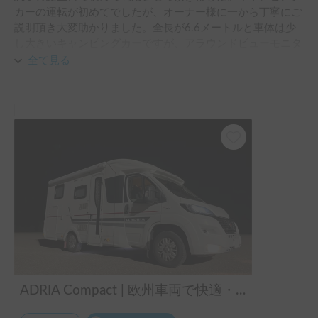
カーの運転が初めてでしたが、オーナー様に一から丁寧にご
説明頂き大変助かりました。全長が6.6メートルと車体は少
し大きいキャンピングカーですが、アラウンドビューモニタ
ーやバックカメラが搭載されており、また目線も高いためと
全て見る
ても運転しやすかったです。社内のベッドも大人2人、小学
生1人で寝ましたが広々していてぐっすり寝られました。ま
た利用させて頂きます。
ADRIA Compact | 欧州車両で快適・ラグジュアリーな旅を✨️/横浜東京配車可