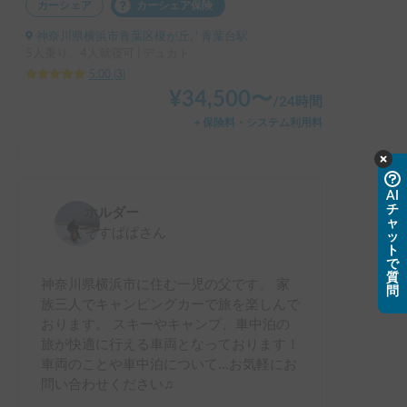
カーシェア
カーシェア保険
神奈川県横浜市青葉区榎が丘, ' 青葉台駅
5人乗り、4人就寝可 | デュカト
5.00
(
3
)
¥
34,500
〜
/
24時間
＋保険料・システム利用料
AI
チ
ホルダー
ャ
そすぱぱ
さん
ッ
ト
で
質
神奈川県横浜市に住む一児の父です。 家
問
族三人でキャンピングカーで旅を楽しんで
おります。 スキーやキャンプ、車中泊の
旅が快適に行える車両となっております！
車両のことや車中泊について...お気軽にお
問い合わせください♫