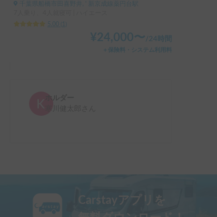
千葉県船橋市田喜野井, ' 新京成線薬円台駅
7人乗り、4人就寝可 | ハイエース
5.00
(
1
)
¥
24,000
〜
/
24時間
＋保険料・システム利用料
ホルダー
寒川健太郎
さん
Carstayアプリを