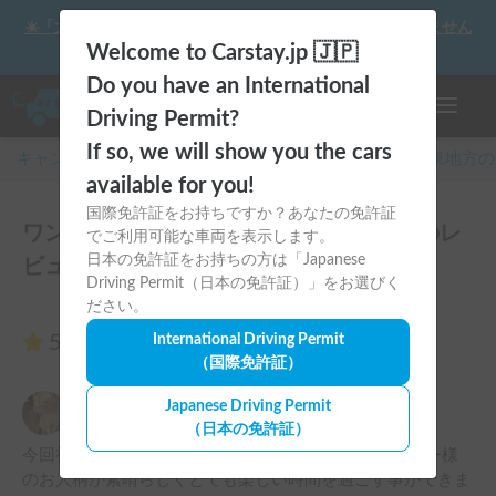
☀️「大曲の花火」をキャンピングカーで最高の思い出にしません
か？
Welcome to Carstay.jp 🇯🇵
Do you have an International
ナビゲー
Driving Permit?
If so, we will show you the cars
キャンピングカー・車中泊スポット予約はCarstay
/
関東
地方の
available for you!
国際免許証をお持ちですか？あなたの免許証
ワンちゃん大歓迎！Toy Factory BADENのレ
でご利用可能な車両を表示します。
日本の免許証をお持ちの方は「Japanese
ビュー1件
Driving Permit（日本の免許証）」をお選びく
ださい。
5.00
International Driving Permit
（1件のレビュー）
（国際免許証）
かなえ
Japanese Driving Permit
5.00
2024年8月3日(土)
（日本の免許証）
今回初めてのCarstay利用で不安がありましたがホルダー様
のお人柄が素晴らしくとても楽しい時間を過ごす事ができま