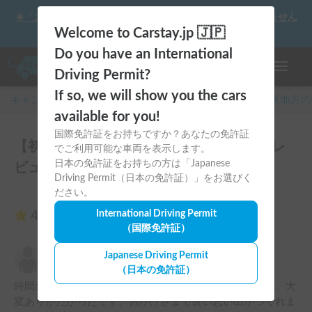
☀️「大曲の花火」をキャンピングカーで最高の思い出にしません
か？
Welcome to Carstay.jp 🇯🇵
Do you have an International
ナビゲー
Driving Permit?
If so, we will show you the cars
キャンピングカー・車中泊スポット予約はCarstay
/
関東
地方の
available for you!
国際免許証をお持ちですか？あなたの免許証
【初心者にも安心】手ぶらでキャンプ♪のレ
でご利用可能な車両を表示します。
日本の免許証をお持ちの方は「Japanese
ビュー6件
Driving Permit（日本の免許証）」をお選びく
ださい。
4.83
International Driving Permit
（6件のレビュー）
（国際免許証）
まこと
Japanese Driving Permit
5.00
2026年7月31日(金)
（日本の免許証）
時間のご調整や、様々な貸出にもご厚意で対応くださり、大
変ありがたかったです。おかげさまで良い思い出がつくれま