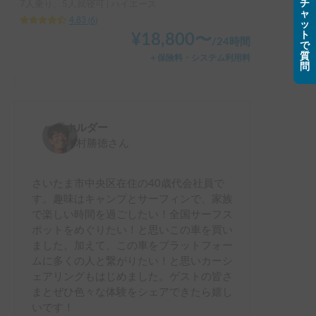
チ
7人乗り、5人就寝可 | ハイエース
ャ
4.83
(
6
)
ッ
ト
¥
18,800
〜
/
24時間
で
質
＋保険料・システム利用料
問
ホルダー
木村勝徳
さん
さいたま市中央区在住の40歳代会社員で
す。趣味はキャンプとサーフィンで、家族
で楽しい時間を過ごしたい！全国サーフス
ポットをめぐりたい！と思いこの車を買い
ました。加えて、この車をプラットフォー
ムに多くの人と繋がりたい！と思いカーシ
ェアリングもはじめました。ゲストの皆さ
まとぜひ色々な体験をシェアできたら嬉し
いです！