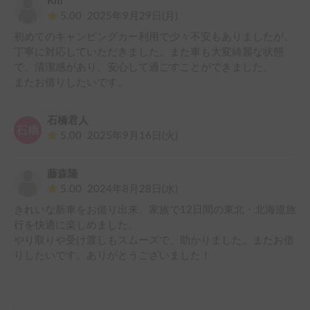
Km
プのアレンハイで、初めてでも事前に注意点動画の案内を見
5.00
2025年9月29日(月)
ておいて慎重に運転していたので、幸い特段ヒヤヒヤする場
初めてのキャンピングカー利用で少々不安もありましたが、
面もなくキャンピングカーを楽しめました。まるで動く家と
丁寧に対応していただきました。また車も大変綺麗な状態
いう感じで、子ども大人いずれも雰囲気を満喫できました。
で、清潔感があり、安心して過ごすことができました。

キャンピングカーはやはり自然のなかでの写真にするのが映
またお借りしたいです。
えるなということで、今回訪れたキャンプ場でキャビンに横
付けして焚火を楽しんでいた１枚を載せておきます。今度は
オープンサイトにテントやタープを張り車中泊キャンプ旅な
石橋君人
んかも楽しめたらといいなあ思いました。ホルダーのけんけ
5.00
2025年9月16日(火)
んさん、誠にありがとうございました！
藤森隆
5.00
2024年8月28日(水)
きれいな新車をお借り出来、家族で12日間の東北・北海道旅
行を快適に楽しめました。

やり取りや受け渡しもスムーズで、助かりました。またお借
りしたいです。ありがとうございました！