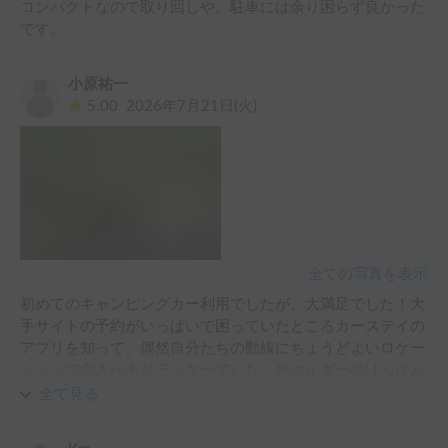
コンパクトなので取り回しや、駐車には余り困らず良かった
です。
小原祐一
5.00
2026年7月21日(火)
全ての写真を表示
初めてのキャンピングカー利用でしたが、大満足でした！大
手サイトの予約がいっぱいで困っていたところカーステイの
アプリを知って、偶然自分たちの動線にちょうどよいロケー
ションで空きがありラッキーでした。車ホルダーのけんけん
さん、当日受渡しやり取り業者さんいずれも丁寧に対応して
全て見る
くださり、終始ストレスフリーで利用させて頂けました。キ
ャンピングカーは比較的コンパクトなライトキャブコンタイ