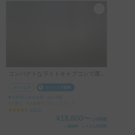
コンパクトなライトキャブコンで運転も簡単！
カーシェア
カーシェア保険
長野県小諸市耳取, ' 佐久平駅
6人乗り、6人就寝可 | ボンゴトラック
4.80
(
5
)
¥
18,800
〜
/
24時間
＋保険料・システム利用料