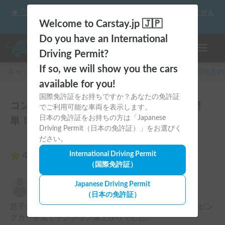
☀️「大曲の花火」をキャンピングカーで最高の思い出にしません
か？
Welcome to Carstay.jp 🇯🇵
Do you have an International
ナビゲー
Driving Permit?
If so, we will show you the cars
キャンピングカー・車中泊スポット予約はCarstay
/
中部
地方の
available for you!
国際免許証をお持ちですか？あなたの免許証
コンパクトなライトキャブコンで運転も簡
でご利用可能な車両を表示します。
日本の免許証をお持ちの方は「Japanese
単！のレビュー5件
Driving Permit（日本の免許証）」をお選びく
ださい。
4.80
International Driving Permit
（5件のレビュー）
（国際免許証）
ツッチー
Japanese Driving Permit
4.00
2026年8月10日(月)
（日本の免許証）
息子夫婦とお母様を長野に招待しましたが、駅でキャンピン
グカーを見てテンション爆上がりでした。
