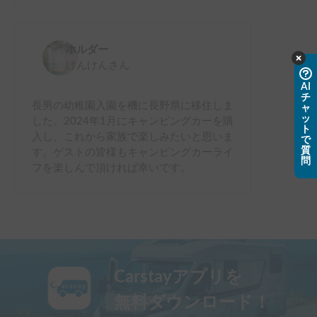
ホルダー
けんけん
さん
AI
チ
長男の幼稚園入園を機に長野県に移住しま
ャ
ッ
した。2024年1月にキャンピングカーを購
ト
入し、これから家族で楽しみたいと思いま
で
質
す。ゲストの皆様もキャンピングカーライ
問
フを楽しんで頂ければ幸いです。
Carstayアプリを
無料ダウンロード！