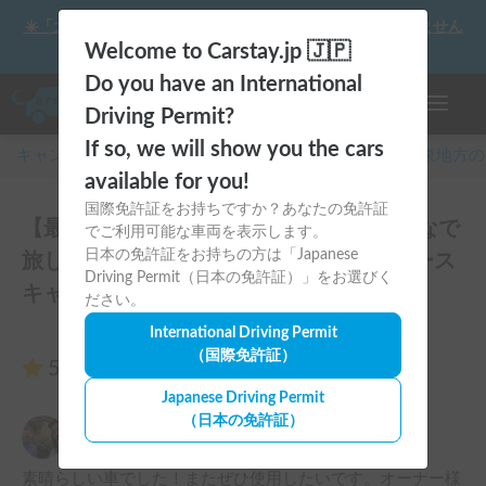
☀️「大曲の花火」をキャンピングカーで最高の思い出にしません
か？
Welcome to Carstay.jp 🇯🇵
Do you have an International
ナビゲー
Driving Permit?
If so, we will show you the cars
キャンピングカー・車中泊スポット予約はCarstay
/
関東
地方の
available for you!
国際免許証をお持ちですか？あなたの免許証
【最大10人乗り！】家族やペットとみんなで
でご利用可能な車両を表示します。
日本の免許証をお持ちの方は「Japanese
旅しよう！ワイワイ楽しめる広々ハイエース
Driving Permit（日本の免許証）」をお選びく
キャンパーのレビュー2件
ださい。
International Driving Permit
（国際免許証）
5.00
（2件のレビュー）
Japanese Driving Permit
（日本の免許証）
ドラえもん大好き
5.00
2025年8月17日(日)
素晴らしい車でした！またぜひ使用したいです。オーナー様