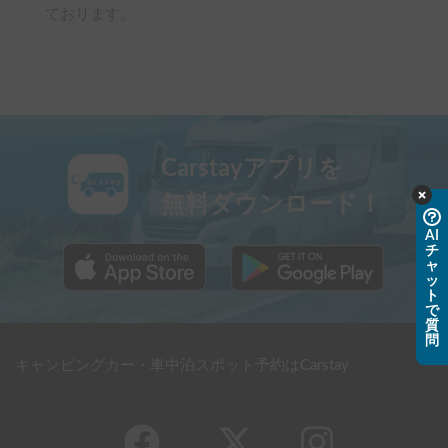
ております。
Carstayアプリを
無料ダウンロード！
AI
チ
ャ
ッ
ト
で
質
問
キャンピングカー・車中泊スポット予約はCarstay