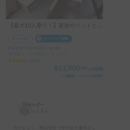
【最大10人乗り！】家族やペットとみんなで旅しよう！ワイワイ楽しめる広々ハイエースキャンパー
カーシェア
カーシェア保険
東京都大田区西蒲田, ' 蓮沼駅
10人乗り、4人就寝可 | ハイエース
5.00
(
2
)
¥
13,900
〜
/
24時間
＋保険料・システム利用料
ホルダー
しゅう
さん
初めまして、東京在住で車中泊を趣味とし