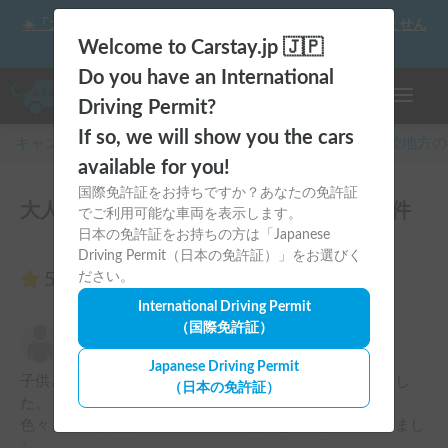
☀️「大曲の花火」をキャンピングカーで最高の思い出にしません
か？
Welcome to Carstay.jp 🇯🇵
Do you have an International
ナビゲー
Driving Permit?
If so, we will show you the cars
キャンピングカー・車中泊スポット予約はCarstay
/
北陸
地方の
available for you!
国際免許証をお持ちですか？あなたの免許証
大人の秘密基地“Safari Base ”のレビュー7件
でご利用可能な車両を表示します。
日本の免許証をお持ちの方は「Japanese
Driving Permit（日本の免許証）」をお選びく
5.00
ださい。
（7件のレビュー）
International Driving Permit
（国際免許証）
深澤大輔
5.00
2025年5月7日(水)
Japanese Driving Permit
子供との旅行で利用させてもらい、良い思い出が出来まし
（日本の免許証）
た。

色々と備品もあり、こちらの荷物が少なくてすみ助かりまし
た。
