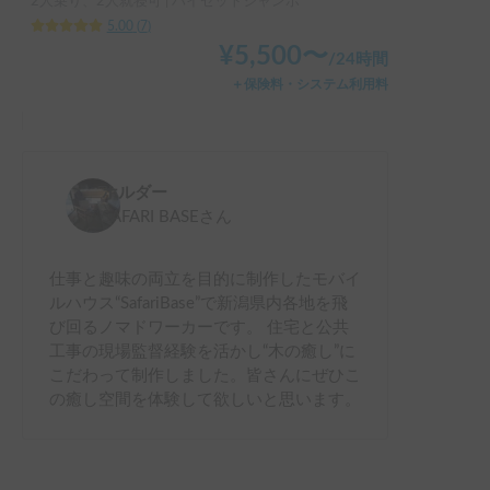
2人乗り、2人就寝可 | ハイゼットジャンボ
5.00
(
7
)
¥
5,500
〜
/
24時間
＋保険料・システム利用料
ホルダー
SAFARI BASE
さん
仕事と趣味の両立を目的に制作したモバイ
ルハウス“SafariBase”で新潟県内各地を飛
び回るノマドワーカーです。 住宅と公共
工事の現場監督経験を活かし“木の癒し”に
こだわって制作しました。皆さんにぜひこ
の癒し空間を体験して欲しいと思います。