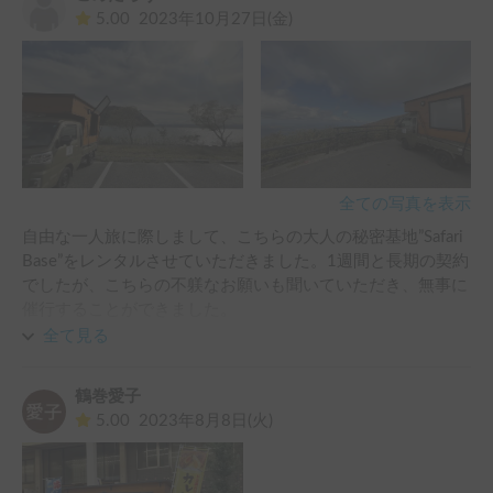
5.00
2023年10月27日(金)
車も運転しやすく、後ろは寝るスペースとして使用したので
すが、慣れてくると快適に過ごすことが出来ました。

旅の間もホルダーさんとこまめに連絡を取りながら安心して
3泊4日の長旅を楽しむことが出来ました。

おかげで忘れられない楽しく貴重な経験をすることが出来ま
した。

ホルダーさんと車との素敵な出会いに感謝です。

全ての写真を表示
また旅へ出る際はぜひ利用したいです！
自由な一人旅に際しまして、こちらの大人の秘密基地”Safari 
Base”をレンタルさせていただきました。1週間と長期の契約
でしたが、こちらの不躾なお願いも聞いていただき、無事に
催行することができました。

オーナーの浦辻様からは、内見、備品の相談、当日の受け渡
全て見る
し、契約期間中の対応、返却時までとても気さくに丁寧に対
応していただきました。

鶴巻愛子
また、機会あればぜひ利用させていただきたいと考えており
5.00
2023年8月8日(火)
ます。