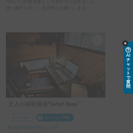
今回パンの販売車として使わせて頂きました

使い勝手も良く、又次回もお願いします！
AI
チ
ャ
ッ
ト
で
質
問
大人の秘密基地“Safari Base ”
カーシェア
カーシェア保険
新潟県長岡市陽光台, ' 長岡