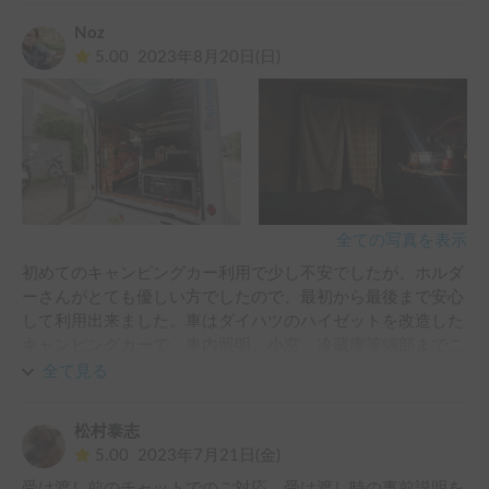
Noz
5.00
2023年8月20日(日)
全ての写真を表示
初めてのキャンピングカー利用で少し不安でしたが、ホルダ
ーさんがとても優しい方でしたので、最初から最後まで安心
して利用出来ました。車はダイハツのハイゼットを改造した
キャンピングカーで、車内照明、小窓、冷蔵庫等細部までこ
だわりのある車両です。受け渡しの際に使用方法を教えてい
全て見る
ただけた為、利用中に困る事はありませんでした。車内は本
当に居心地が良く、自分だけの秘密基地に泊まっているかの
松村泰志
ような感覚になりました。また、運転のしやすいようにシー
5.00
2023年7月21日(金)
トにマットが敷いてあって、長時間の運転でも快適に過ごす
受け渡し前のチャットでのご対応、受け渡し時の事前説明を