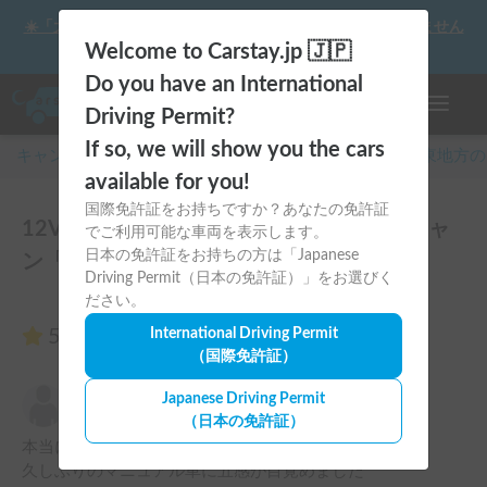
☀️「大曲の花火」をキャンピングカーで最高の思い出にしません
か？
Welcome to Carstay.jp 🇯🇵
Do you have an International
ナビゲー
Driving Permit?
If so, we will show you the cars
キャンピングカー・車中泊スポット予約はCarstay
/
関東
地方の
available for you!
国際免許証をお持ちですか？あなたの免許証
12Vクーラー＆FFヒーター完備のDIY軽キャ
でご利用可能な車両を表示します。
日本の免許証をお持ちの方は「Japanese
ン「クロスロード」号のレビュー5件
Driving Permit（日本の免許証）」をお選びく
ださい。
5.00
International Driving Permit
（5件のレビュー）
（国際免許証）
なお
Japanese Driving Permit
5.00
2026年8月4日(火)
（日本の免許証）
本当に最高の車です

久しぶりのマニュアル車に五感が目覚めました
