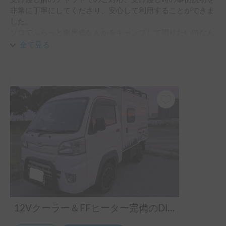
ことが出来ました。さらに、軽自動車なので小回りが利い
非常に丁寧にしてくださり、安心して利用することができま
て、キャンプ場でも移動がしやすかったです。MT車の運転
した。

に心配無い方、キャンピングカーデビューの人にはもってこ
ソロでふらっと南房総なんかをキャンプして周りたい時なん
いの車両だと感じました。最後は駅まで送って頂いて、至れ
かは最適だと思います。

り尽くせりでした。ありがとうございました！
全て見る
初めてのキャンピングカーでしたが、これくらいの価格帯で
利用できると初心者として大変利用しやすく、コストも抑え
られてありがたい価格設定だと思います。

また機会があればぜひ利用させてください！
12Vクーラー＆FFヒーター完備のDIY軽キャン「クロスロード」号