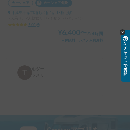
カーシェア
カーシェア保険
千葉県千葉市稲毛区柏台, ' JR稲毛駅
2人乗り、2人就寝可 | ハイゼットパネルバン
5.00
(
5
)
¥
6,400
〜
/
24時間
＋保険料・システム利用料
AI
チ
ャ
ッ
ト
で
ホルダー
質
問
テツ
さん