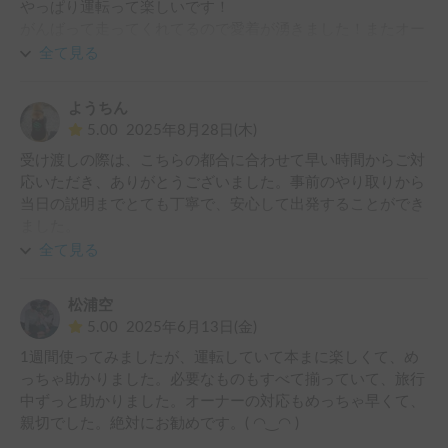
やっぱり運転って楽しいです！

がんばって走ってくれてるので愛着が湧きました！またオー
ナーさんも親切丁寧で早朝の出発にご協力頂きました！

全て見る
また利用させていただきます

よろしくおねがいいたします！
ようちん
5.00
2025年8月28日(木)
受け渡しの際は、こちらの都合に合わせて早い時間からご対
応いただき、ありがとうございました。事前のやり取りから
当日の説明までとても丁寧で、安心して出発することができ
ました。

久しぶりにMT車を運転し、その面白さを存分に味わうこと
全て見る
ができ、息子との二人旅は最高の夏休みの思い出となりまし
た。

松浦空
装備は「フル装備」と言っても過言ではないほど充実してお
5.00
2025年6月13日(金)
り、初めてのキャンピングカー体験としても大変使いやすか
1週間使ってみましたが、運転していて本まに楽しくて、め
ったです。

っちゃ助かりました。必要なものもすべて揃っていて、旅行
自分自身もいずれ軽キャンピングカーを所有したいと考えて
中ずっと助かりました。オーナーの対応もめっちゃ早くて、
いるので、今回の利用は大変参考になりました。

親切でした。絶対にお勧めです。( ◠‿◠ )
この価格帯でここまで快適に利用できるのは本当にありがた
く、ぜひまた機会があればお願いしたいです。