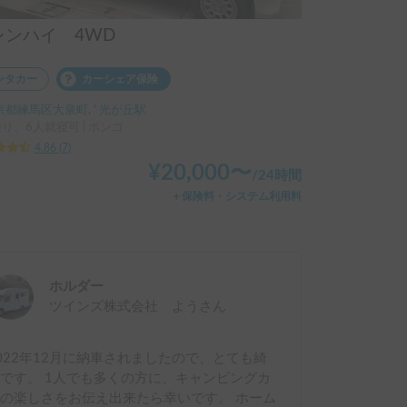
レンハイ 4WD
ンタカー
カーシェア保険
京都練馬区大泉町, ' 光が丘駅
り、6人就寝可 | ボンゴ
4.86
(
7
)
¥
20,000
〜
/
24時間
＋保険料・システム利用料
ホルダー
ツインズ株式会社 よう
さん
022年12月に納車されましたので、とても綺
です。 1人でも多くの方に、キャンピングカ
の楽しさをお伝え出来たら幸いです。 ホーム