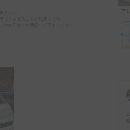
ア
来ました。

nプライムを見ることが出来ました。

プやお皿なども用意して下さってまし
レ
東
た。
6人乗
2
麗
ー