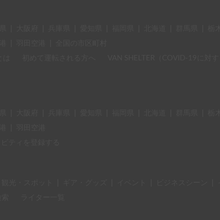
県
|
大阪府
|
兵庫県
|
愛知県
|
福岡県
|
北海道
|
群馬県
|
栃
港
|
羽田空港
|
全国の市区町村
とは
初めて運転される方へ
VAN SHELTER（COVID-19
県
|
大阪府
|
兵庫県
|
愛知県
|
福岡県
|
北海道
|
群馬県
|
栃
港
|
羽田空港
ィビティを登録する
・観光・スポット
|
ギア・グッズ
|
イベント
|
ビジネスシーン
|
検索
ライター一覧