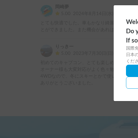
岡崎夢
5.00
2024年8月14日(水)
Welc
とても快適でした。車もかなり綺麗で、説明も
とができました。また機会があれば利用したい
Do y
If s
りっきー
国際
5.00
2023年7月30日(日)
日本の
くだ
初めてのキャブコン、とても楽しめました。

オーナー様も大変対応がよく色々勉強になりまし
4WDなので、冬にスキーとかで使いたいなぁと
ありがとうございました。