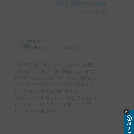
¥
37,980
〜
/
24時間
＋システム利用料
ホルダー
Vanlife Journey GLAMP
さん
GLAMPでは、車種ごとにこだわった特別
な内装のレンタカーをご用意しています。
ビギナーさんにおすすめモデル、憧れのハ
イエンドモデルのキャンプギアをセレク
ト。 誰もが本格的なVanlifeをニーズに合
わせたレンタルセットパックにてお届けし
ています。 自分たちだけの特別な空間
で、いつもと違う休日を。
AI
チ
ャ