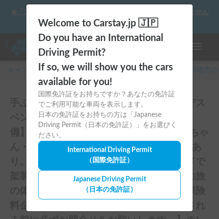
☀️「大曲の花火」をキャンピングカーで最高の思い出にしません
か？
Welcome to Carstay.jp 🇯🇵
Do you have an International
ナビゲー
Driving Permit?
If so, we will show you the cars
キャンピングカー・車中泊スポット予約はCarstay
/
中部
地方の
available for you!
国際免許証をお持ちですか？あなたの免許証
手ぶらで出発できる！【★新車★メルセデス
でご利用可能な車両を表示します。
日本の免許証をお持ちの方は「Japanese
ベンツ スプリンターL2H2 エアコン完
Driving Permit（日本の免許証）」をお選びく
備】 PIRIKOKO（ピリココ）号 ~わんちゃ
ださい。
ん・ペット大歓迎車両~ 試乗ニーズ多数あ
International Driving Permit
り。海外のvanlifeを参考にオーダーメイドで
（国際免許証）
架装したおしゃれなキャンピングカーでの旅
Japanese Driving Permit
の体験をすることが可能！【表示価格は保険
（日本の免許証）
料金込みのお値段です。予約リクエストされ