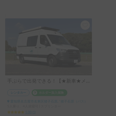
手ぶらで出発できる！【★新車★メルセデスベンツ スプリンターL2H2 エアコン完備】 PIRIKOKO（ピリココ）号 ~わんちゃん・ペット大歓迎車両~ 試乗ニーズ多数あり。海外のvanlifeを参考にオーダーメイドで架装したおしゃれなキャンピングカーでの旅の体験をすることが可能！【表示価格は保険料金込みのお値段です。予約リクエストされる前に必ずお問合せをお願いします。】
レンタカー
ホルダー加入保険
愛知県名古屋市名東区猪子石原, ' 猪子石原（バス）
5人乗り、4人就寝可 | スプリンター
5.00
(
1
)