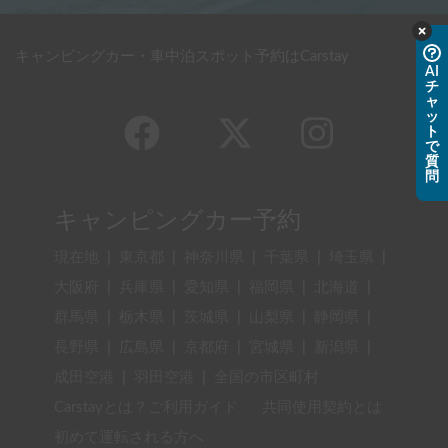
キャンピングカー・車中泊スポット予約はCarstay
AI
チ
ャ
ッ
ト
で
質
問
キャンピングカー予約
現在地
|
東京都
|
神奈川県
|
千葉県
|
埼玉県
|
大阪府
|
兵庫県
|
愛知県
|
福岡県
|
北海道
|
群馬県
|
栃木県
|
茨城県
|
山梨県
|
静岡県
|
長野県
|
広島県
|
京都府
|
宮城県
|
新潟県
|
成田空港
|
羽田空港
|
全国の市区町村
Carstayとは？ご利用ガイド
共同使用契約とは
初めて運転される方へ