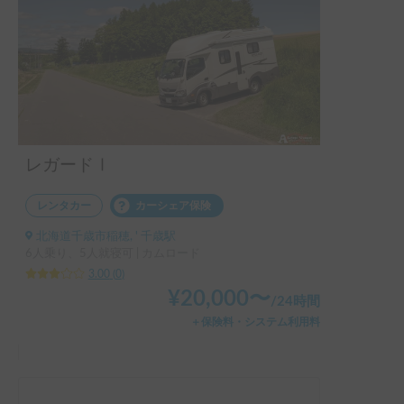
レガードⅠ
レンタカー
カーシェア保険
北海道千歳市稲穂, ' 千歳駅
6人乗り、5人就寝可 | カムロード
3.00
(
0
)
¥
20,000
〜
/
24時間
＋保険料・システム利用料