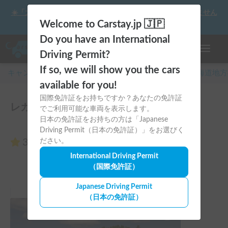
☀️「大曲の花火」をキャンピングカーで最高の思い出にしません
か？
Welcome to Carstay.jp 🇯🇵
Do you have an International
ナビゲー
Driving Permit?
If so, we will show you the cars
キャンピングカー・車中泊スポット予約はCarstay
/
北海道
地方
available for you!
国際免許証をお持ちですか？あなたの免許証
レガードⅠのレビュー0件
でご利用可能な車両を表示します。
日本の免許証をお持ちの方は「Japanese
Driving Permit（日本の免許証）」をお選びく
3.00
ださい。
（0件のレビュー）
International Driving Permit
（国際免許証）
Japanese Driving Permit
（日本の免許証）