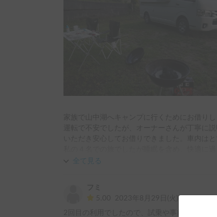
家族で山中湖へキャンプに行くためにお借りし
運転で不安でしたが、オーナーさんが丁寧に説
いただき安心してお借りできました。車内はと
私の４名での旅でしたが睡眠を含め、快適に過
きたので、現場でバーベキューを焼くセットだ
全て見る
備しなくてよかったので助かりました！

こどもたちもとても喜んでいて良い夏休みの思
フミ
ありがとうございました！
5.00
2023年8月29日(火)
2回目の利用でしたので、試乗や事前説明もな