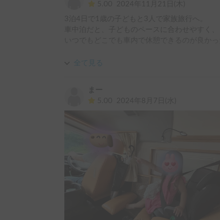
5.00
2024年11月21日(木)
3泊4日で1歳の子どもと3人で家族旅行へ。

車中泊だと、子どものペースに合わせやすく、

いつでもどこでも車内で休憩できるのが良かっ
長距離移動で、

全て見る
電車だと、周りに気を遣ったり、

車だと、ぐずったら降りれるところ探したりと、
まー
その手間やストレスがなかったです。

5.00
2024年8月7日(水)
オーナーさんも親切でまた利用させて頂きたい