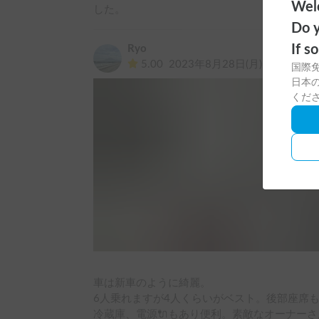
Welc
した。
Do y
If s
Ryo
5.00
2023年8月28日(月)
国際
日本の
くだ
車は新車のように綺麗。

6人乗れますが4人くらいがベスト。後部座席
冷蔵庫、電源🔌もあり便利。素敵なオーナー