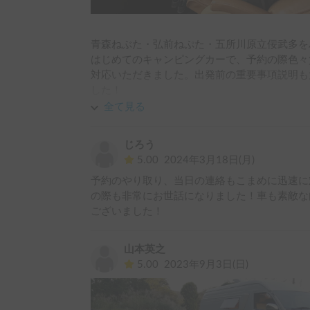
青森ねぶた・弘前ねぷた・五所川原立佞武多を
はじめてのキャンピングカーで、予約の際色々
対応いただきました。出発前の重要事項説明も
した！

車内は、後部座席がフカフカでオットマン付き
全て見る
た。

就寝時は２段ベットにし、大人2人・3歳1人、
じろう
娘もくるまのおうち〜！と大興奮でした。

5.00
2024年3月18日(月)
この度はありがとうございました！
予約のやり取り、当日の連絡もこまめに迅速に
の際も非常にお世話になりました！車も素敵な
ございました！
山本英之
5.00
2023年9月3日(日)