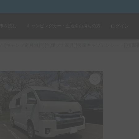
事を読む
キャンピングカー・土地をお持ちの方
ログイン
/
[キャンプ道具無料][無垢ブナ家具][後席キャプテンシート][後