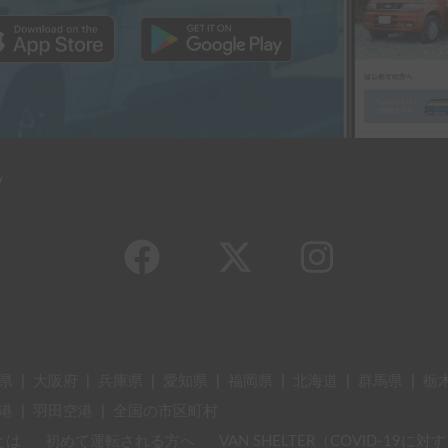
y
県
|
大阪府
|
兵庫県
|
愛知県
|
福岡県
|
北海道
|
群馬県
|
栃
港
|
羽田空港
|
全国の市区町村
とは
初めて運転される方へ
VAN SHELTER（COVID-19