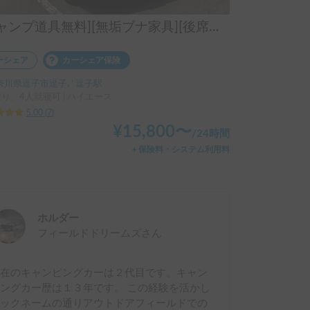
[キャンプ道具無料][無垢ブナ家具][後席キャプテンシート][後部視認良好]オークサイドスリーパー号
ーシェア
カーシェア保険
奈川県逗子市逗子, ' 逗子駅
乗り、4人就寝可 | ハイエース
5.00
(
7
)
¥
15,800
〜
/
24時間
＋保険料・システム利用料
ホルダー
フィールドドリームズ
さん
現在のキャンピングカーは２代目です。キャン
ングカー歴は１３年です。 この経験を活かし
ニックネームの通りアウトドアフィールドでの