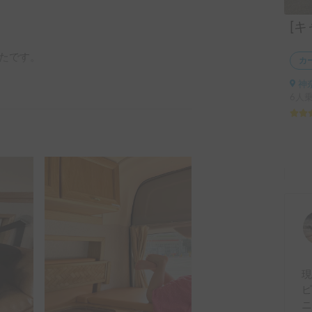
たです。

カ
神
6人


と思ってます。
ピ