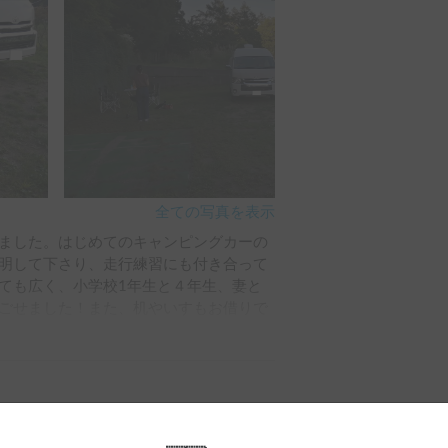
全ての写真を表示
ました。はじめてのキャンピングカーの
明して下さり、走行練習にも付き合って
ても広く、小学校1年生と４年生、妻と
ごせました！また、机やいすもお借りで
け借りたらキャンプに関するグッズは準
い出ができました！

く、スムーズにお借りすることが出来ま