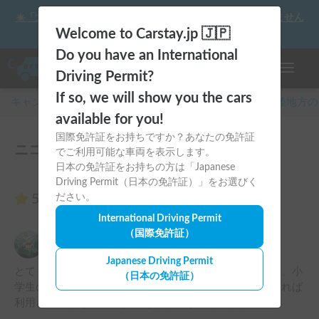
☀️「大曲の花火」をキャンピングカーで最高の思い出にしません
か？
Welcome to Carstay.jp 🇯🇵
Do you have an International
ナビゲー
Driving Permit?
If so, we will show you the cars
キャンピングカー・車中泊スポット予約はCarstay
/
北陸
地方の
available for you!
国際免許証をお持ちですか？あなたの免許証
ニコスタイルのレビュー4件
でご利用可能な車両を表示します。
日本の免許証をお持ちの方は「Japanese
Driving Permit（日本の免許証）」をお選びく
5.00
ださい。
（4件のレビュー）
International Driving Permit
（国際免許証）
細井彩絵
5.00
2025年3月30日(日)
Japanese Driving Permit
とてもきれいな車体で快適に過ごさせていただきました。小
（日本の免許証）
学生の子どもたちが大喜びしていました！また機会があれば
利用させて頂きたいです。ありがとうございました！