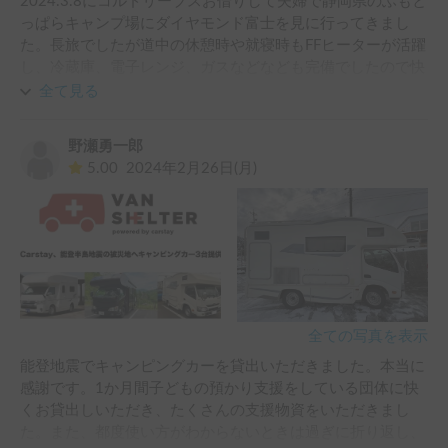
2024.3.8にコルドリーブスお借りして夫婦で静岡県のふもと
っぱらキャンプ場にダイヤモンド富士を見に行ってきまし
た。長旅でしたが道中の休憩時や就寝時もFFヒーターが活躍
し、冷蔵庫、電子レンジ、ガスなどなども完備でしたので快
適に過ごすことができ大満足でした。
全て見る
野瀬勇一郎
5.00
2024年2月26日(月)
全ての写真を表示
能登地震でキャンピングカーを貸出いただきました。本当に
感謝です。1か月間子どもの預かり支援をしている団体に快
くお貸出しいただき、たくさんの支援物資をいただきまし
た。また、都度使い方がわからないときは過ぎに折り返し、