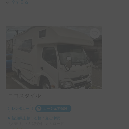
お電話で対応いただきオーナーさんの人柄を感じることがで
全て見る
きました。ぜひみなさんこちらのおクルマをかりてみてはい
かがでしょうか。
ニコスタイル
レンタカー
カーシェア保険
新潟県上越市石橋, ' 直江津駅
7人乗り、5人就寝可 | カムロード