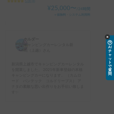
5.00
(
4
)
¥
25,000
〜
/
24時間
＋保険料・システム利用料
ホルダー
キャンピングカーレンタル新
AI
潟（上越）
さん
チ
ャ
ッ
ト
新潟県上越市でキャンピングカーレンタル
で
を開業しました。 2021年新車登録の本格
質
問
キャンピングカーになります。 （カムロ
ード バンテック コルドリーブス） ア
ナタの素敵な思い出作りをお手伝い致しま
す✨