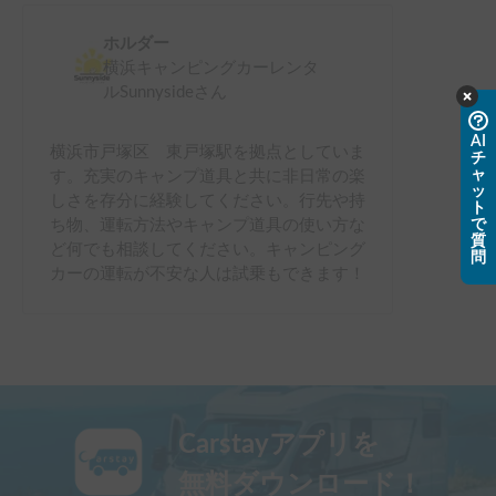
ホルダー
横浜キャンピングカーレンタ
ルSunnyside
さん
AI
横浜市戸塚区 東戸塚駅を拠点としていま
チ
ャ
す。充実のキャンプ道具と共に非日常の楽
ッ
しさを存分に経験してください。行先や持
ト
で
ち物、運転方法やキャンプ道具の使い方な
質
ど何でも相談してください。キャンピング
問
カーの運転が不安な人は試乗もできます！
Carstayアプリを
無料ダウンロード！