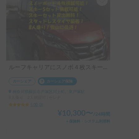
この度はありがとうございました！
ルーフキャリアにスノボ４枚スキー２セット同時搭載可能！セレナ号で雪山の旅！
カーシェア
カーシェア保険
神奈川県横浜市戸塚区川上町, ' 東戸塚駅
8人乗り、2人就寝可 | セレナ
5.00
(
3
)
¥
10,300
〜
/
24時間
＋保険料・システム利用料