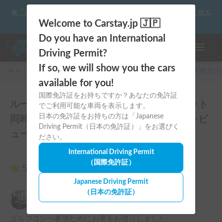
☀️「大曲の花火」をキャンピングカーで最高の思い出にしません
か？
Welcome to Carstay.jp 🇯🇵
Do you have an International
ナビゲー
Driving Permit?
If so, we will show you the cars
キャンピングカー・車中泊スポット予約はCarstay
/
関東
地方の
available for you!
国際免許証をお持ちですか？あなたの免許証
ルーフキャリアにスノボ４枚スキー２セット
でご利用可能な車両を表示します。
日本の免許証をお持ちの方は「Japanese
同時搭載可能！セレナ号で雪山の旅！のレビ
Driving Permit（日本の免許証）」をお選びく
ュー3件
ださい。
International Driving Permit
（国際免許証）
5.00
（3件のレビュー）
Japanese Driving Permit
（日本の免許証）
ikuto
5.00
2025年11月12日(水)
ゴルフコンペ参加ためにお車をお借りしました。
