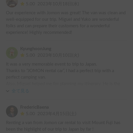
5.00
2023年10月18日(水)
Our experience with Jomon was great! The van was clean and 
well-equipped for our trip. Miguel and Yuko are wonderful 
folks and can prepare their customers for a wonderful 
experience! Highly recommended!
KyunghoonJung
5.00
2023年10月10日(火)
It was a very memorable event to trip to Japan.

Thanks to “JOMON rental car”, I had a perfect trip with a 
perfect camping van.

Also, Miguel helped me for planning my itinerary. He is the 
best adviser for trip to Fuji camping. 

全て見る
Definitely, if I have a chance to trip to Tokyo, I will visit to 
"JOMON car rental service".
FredericBaena
5.00
2023年4月15日(土)
Renting a van from Jomon car rental to visit Mount Fuji has 
been the highlight of our trip to Japan by far !
