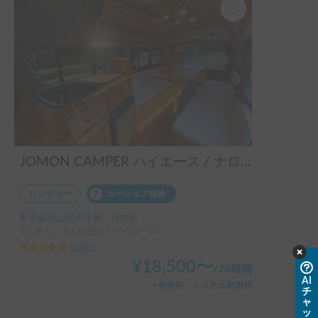
JOMON CAMPER ハイエース / ナローボディーで運転しやすい / 快適設備 / 4人就寝 / 6人掛けパーティーモードテーブル / エアコン＆ヒーター / バーベキュー用品＆キャンプ用品貸出あり / ペット可 / 成田空港送迎無料 / 羽田空港送迎(要相談) / 車両の無料保管 / 英語対応あり / 長期レンタル最大40%OFF♡
レンタカー
カーシェア保険
千葉県山武市木原, ' 日向駅
7人乗り、4人就寝可 | ハイエース
5.00
(
6
)
¥
18,500
〜
/
24時間
AI
＋保険料・システム利用料
チ
ャ
ッ