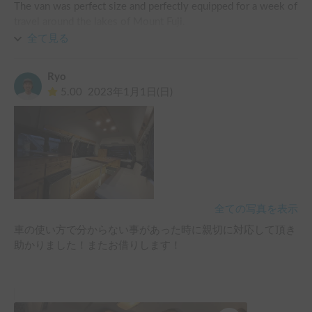
The van was perfect size and perfectly equipped for a week of 
travel around the lakes of Mount Fuji.

Miguel has helped us to design our Itinerary to the Fuji area as 
全て見る
he lived there for 10 years. All the spots to sleep, Onsens, and 
places to visit are much more than just sightseeing’s… they 
Ryo
are the real authentic Japan !

5.00
2023年1月1日(日)
Don’t think twice and treat yourself with a van tour of Japan 
from Jomon car rental !
全ての写真を表示
車の使い方で分からない事があった時に親切に対応して頂き
助かりました！またお借りします！