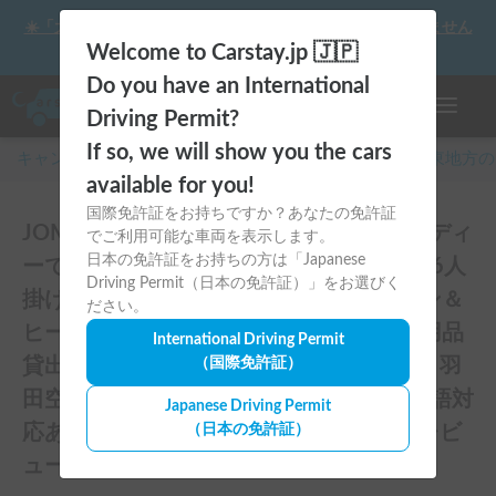
☀️「大曲の花火」をキャンピングカーで最高の思い出にしません
か？
Welcome to Carstay.jp 🇯🇵
Do you have an International
ナビゲー
Driving Permit?
If so, we will show you the cars
キャンピングカー・車中泊スポット予約はCarstay
/
関東
地方の
available for you!
国際免許証をお持ちですか？あなたの免許証
JOMON CAMPER ハイエース / ナローボディ
でご利用可能な車両を表示します。
日本の免許証をお持ちの方は「Japanese
ーで運転しやすい / 快適設備 / 4人就寝 / 6人
Driving Permit（日本の免許証）」をお選びく
掛けパーティーモードテーブル / エアコン＆
ださい。
ヒーター / バーベキュー用品＆キャンプ用品
International Driving Permit
貸出あり / ペット可 / 成田空港送迎無料 / 羽
（国際免許証）
田空港送迎(要相談) / 車両の無料保管 / 英語対
Japanese Driving Permit
応あり / 長期レンタル最大40%OFF♡のレビ
（日本の免許証）
ュー6件