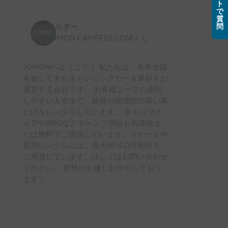
ト
で
質
問
ホルダー
JOMON CAMPERS.COM
さん
JOMONへようこそ！ 私たちは、長年全国
を旅してきたキャンピングカー＆車好きが
運営する会社です。 お客様ニーズの運転
しやすい＆安全で、装備や快適性の高い車
だけをレンタルしています。 キャンプチ
ェアやBBQなどキャンプ用品も低価格ま
たは無料でご提供しています。リピートや
長期レンタルには、最大40％OFF割引を
ご用意しています。詳しくはお問い合わせ
ください。 皆様のお越しお待ちしており
ます！