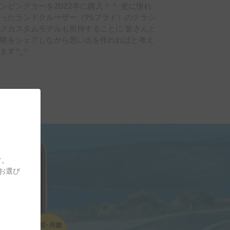
ンピングカーを2022年に購入＾＾ 更に憧れ
ったランドクルーザー（95プラド）のクラシ
クカスタムモデルも所持することに 皆さんと
体験をシェアしながら思い出を作れればと考え
ます^_^
す。
をお選び