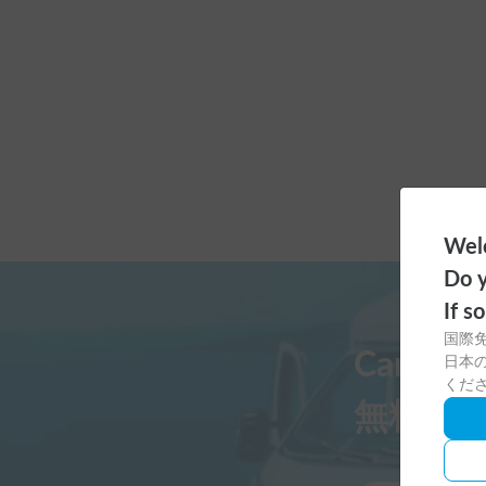
Welc
Do y
If s
国際
Carst
日本の
くだ
無料ダ