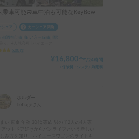
人乗車可能🚐車中泊も可能なKeyBow
ーシェア
カーシェア保険
京都調布市仙川町, ' 京王線仙川駅
乗り、4人就寝可 | ハイエース
5.00
(
1
)
¥
16,800
〜
/
24時間
＋保険料・システム利用料
ホルダー
hohoge
さん
まい:東京 年齢:30代 家族:男の子2人の4人家
 アウトドア好きからバンライフという新しい
楽しみ方を知り、ハイエースワゴンのライトキ