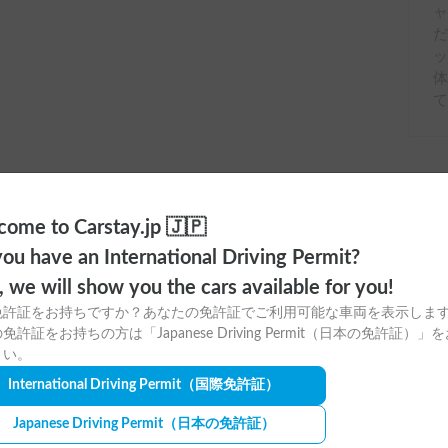
ャ
だ
ッ
て
ome to Carstay.jp 🇯🇵
ou have an International Driving Permit?
o, we will show you the cars available for you!
免許証をお持ちですか？あなたの免許証でご利用可能な車両を表示しま
ayアプリの
免許証をお持ちの方は「Japanese Driving Permit（日本の免許証）」
さい。
ウンロードはこちら！
International Driving Permit
（国際免許証）
Japanese Driving Permit
（日本の免許証）