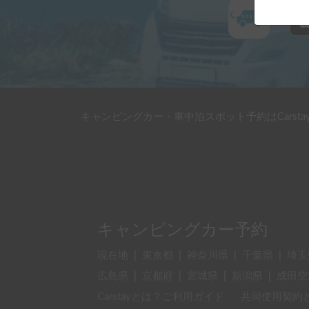
キャンピングカー・車中泊スポット予約はCarsta
キャンピングカー予約
現在地
|
東京都
|
神奈川県
|
千葉県
|
埼玉
広島県
|
京都府
|
宮城県
|
新潟県
|
成田空
Carstayとは？ご利用ガイド
共同使用契約