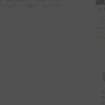
した。綺麗な車内でとても快適でした！や
ことなどすぐにご連絡をいただけて助か
10
カ
東
10人
住
族