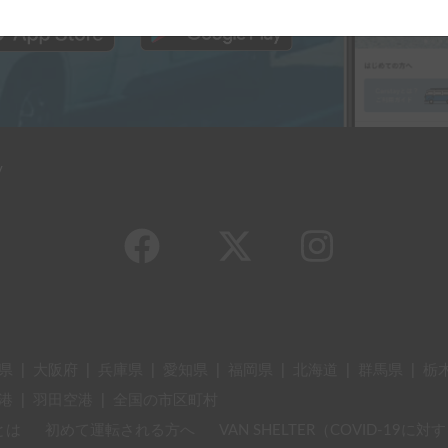
y
県
|
大阪府
|
兵庫県
|
愛知県
|
福岡県
|
北海道
|
群馬県
|
栃
港
|
羽田空港
|
全国の市区町村
とは
初めて運転される方へ
VAN SHELTER（COVID-19