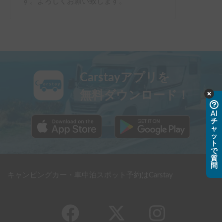
す。よろしくお願い致します。
Carstayアプリを
無料ダウンロード！
AI
チ
ャ
ッ
ト
で
質
問
キャンピングカー・車中泊スポット予約はCarstay