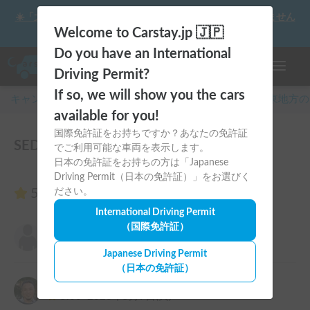
☀️「大曲の花火」をキャンピングカーで最高の思い出にしません
か？
Welcome to Carstay.jp 🇯🇵
Do you have an International
ナビゲー
Driving Permit?
If so, we will show you the cars
キャンピングカー・車中泊スポット予約はCarstay
/
関東
地方の
available for you!
国際免許証をお持ちですか？あなたの免許証
SEDONA LAKESIDEのレビュー2件
でご利用可能な車両を表示します。
日本の免許証をお持ちの方は「Japanese
Driving Permit（日本の免許証）」をお選びく
5.00
ださい。
（2件のレビュー）
International Driving Permit
（国際免許証）
なる
5.00
2024年9月23日(月)
Japanese Driving Permit
（日本の免許証）
Tad
5.00
2023年5月9日(火)