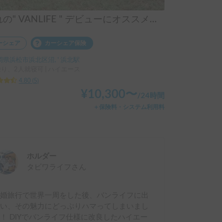
憧れの" VANLIFE " デビューにオススメの一台！「タビワゴン」
ーシェア
カーシェア保険
岡県浜松市浜北区沼, ' 浜北駅
乗り、2人就寝可 | ハイエース
4.80
(
5
)
¥
10,300
〜
/
24時間
＋保険料・システム利用料
ホルダー
タビワライフ
さん
新婚旅行で世界一周をした後、バンライフに出
会い、その魅力にどっぷりハマってしまいまし
！ DIYでバンライフ仕様に改良したハイエー