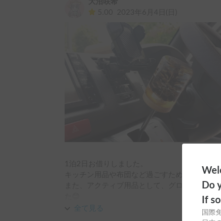
大沼咲希
と感じました。キャンプ慣れしておらず荷物が
5.00
2023年6月4日(日)
収納スペースのおかげで大丈夫でした。

また、雨で寒い日だったのですが、バンの中は
熟睡できました。

ベンダーさんが遊び道具やコーヒーミル、蚊取
に楽しく過ごしてもらいたいという心遣いが嬉
楽しいバンライフを過ごせました！

またお借りしたいと思います。

ありがとうございました！
1泊2日お借りしました。

Welc
キッチン用品や布団など過ごすための道具は一
Do y
また、アクティブ用品として、グローブとボー
た😊

If s
全て見る
国際
夜寝る時もカーテンがあって、周りを気にせず