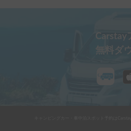
仕様に関しては、内装は写真の通りとても美し
のは、ベッドの作り方などかなり拘っておられ
あり、半日寝ていても体も痛くならず最高です
ットが使われていたり、収納もたっぷり、電源
りと国内外でバンライフ経験が豊富なオーナー
Carst
す。

電源もソーラーとサブバッテリーのおかげで雨
無料ダ
ても、一度も電気不足に悩むことはありません
運転面でも、初心者にとってはハイエースの一
少し細い道でも大抵の場所に入っていける汎用
なので坂道や雪道など悪路を沢山走る想定の方
キャンピングカー・車中泊スポット予約はCarsta