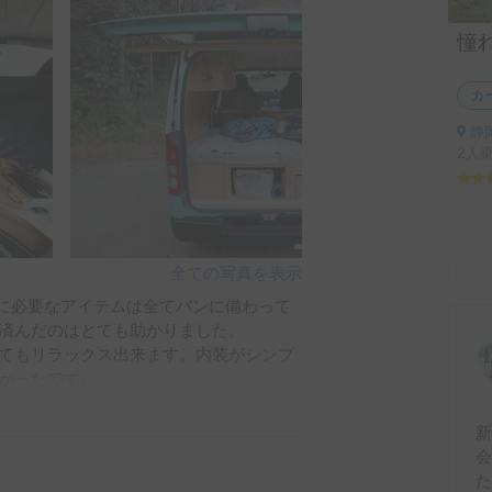
カ
静
2人
全ての写真を表示
プに必要なアイテムは全てバンに備わって
済んだのはとても助かりました。

てもリラックス出来ます。内装がシンプ
かったです。

、車内で立ち上がるときなどによく頭を
います。

た