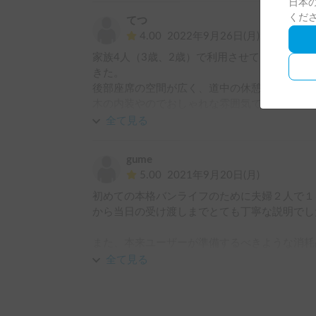
日本の
ヒノキの香りがほのかに香っていてとても心地よく過ごすこ
くだ
てつ
たびワゴンのしおりも素敵でした✨

4.00
2022年9月26日(月)
家族4人（3歳、2歳）で利用させてもらった
いつか機会があったらまたお借りしたいくらい
きた。

ありがとうございました！
後部座席の空間が広く、道中の休憩でかなり素
木の内装やのでおしゃれな雰囲気でした。

全て見る
お昼寝をソファーベットにして眠ることはでき
寝るのはさすがに狭かったですが）

gume
5.00
2021年9月20日(月)
一点。

初めての本格バンライフのために夫婦２人で１
後部座席をソファーベットにした際、上部の飾
から当日の受け渡しまでとても丁寧な説明でした
ができない子どもがいる場合は危ないなと感じ
また、本来ユーザーが準備するべきような消耗
何かしらの対策があるとなおよいなと思いました
を使わせていただいたり、「バンライフという
全て見る
んの心遣いが感じられ、初めてのバンライフで
夫婦やカップルの2人旅だと最高だと思います
ました。

いなーと妻と話していました。、