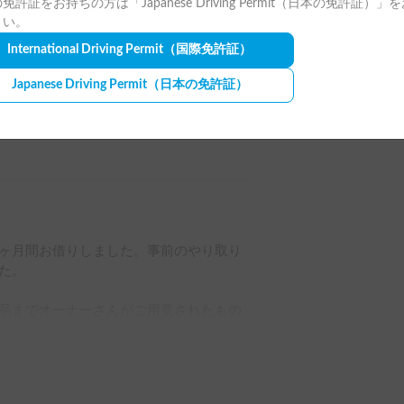
免許証をお持ちの方は「Japanese Driving Permit（日本の免許証）」
とができました𖤣𖥧𖥣｡𖤣𖥧𖥣｡

さい。
International Driving Permit
（国際免許証）
。非日常の空間で、移動がとても楽しくで
です！笑

Japanese Driving Permit
（日本の免許証）
敵な時間を送ることができたし、車内が
たのはすごくよかったです（家族4人で
ヶ月間お借りしました。事前のやり取り
り棚の角の尖りが、まだ周りを見て行動
。

ました。

品までオーナーさんがご用意されたもの
。

選択肢を広めたい！」というオーナーさ
も安心＆非常に快適に過ごすことができ
。いつか10日ほどかりて、東北を巡りた