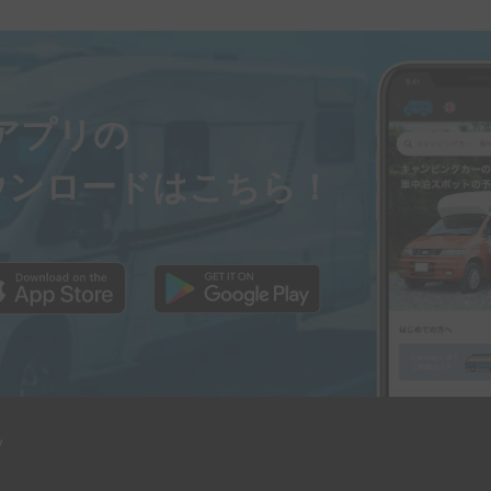
く非の打ち所がありません。特筆したい
、例えばマットの厚みが10センチぐらい
。一方でよく座る場所には少し硬めのマ
も３箇所にコンセントが設置されていた
の創意工夫の集大成！といった内装で
ayアプリの
が続いても電気製品を色々持ち込んでい
ウンロードはこちら！
でした。

番小さめのこのサイズは運転しやすく、
性の高い車種だと思います。ただ、２躯
は避けた方が良いかもしれません。

y