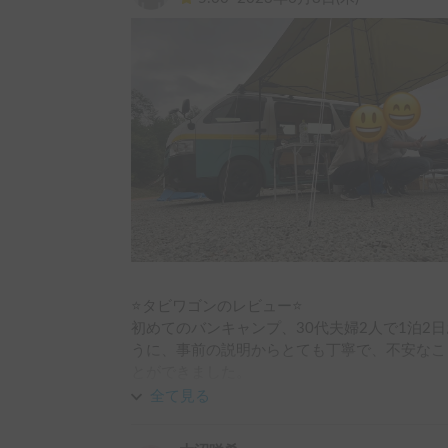
また車内で2時間ほどオンライン会議もしまし
足りました。

その際キッチンにPCを乗せて作業しましたが
しれないのでスタンドを持っていくのをおすす
初めてのバンとても楽しかったです。今度は長
ありがとうございました！
⭐️タビワゴンのレビュー⭐️

初めてのバンキャンプ、30代夫婦2人で1泊2
うに、事前の説明からとても丁寧で、不安なこ
とができました。

全て見る
内装は動画のまんま、ひのきが美しくバンの中
また収納スペースが多く、ちょっとした置き場