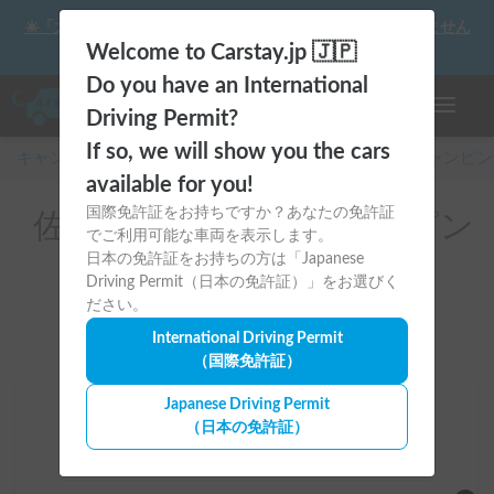
☀️「大曲の花火」をキャンピングカーで最高の思い出にしません
か？
Welcome to Carstay.jp 🇯🇵
Do you have an International
ナビゲー
Driving Permit?
If so, we will show you the cars
キャンピングカー・車中泊スポット予約はCarstay
/
キャンピン
available for you!
国際免許証をお持ちですか？あなたの免許証
佐賀県のレンタルキャンピン
でご利用可能な車両を表示します。
グカー(佐賀市)
日本の免許証をお持ちの方は「Japanese
Driving Permit（日本の免許証）」をお選びく
ださい。
International Driving Permit
（国際免許証）
Japanese Driving Permit
場所
（日本の免許証）
佐賀県