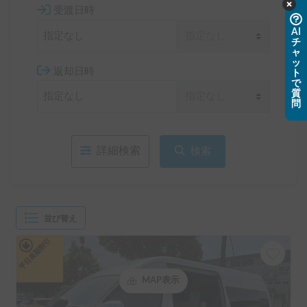
受渡日時
AI
チ
ャ
ッ
返却日時
ト
で
質
問
詳細検索
検索
並び替え
平日長期割引
MAP表示