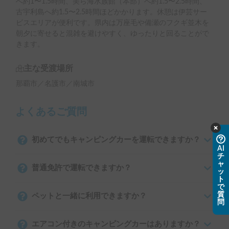
へ約1〜1.5時間、美ら海水族館（本部）へ約1.5〜2.5時間、
古宇利島へ約1.5〜2.5時間ほどかかります。休憩は伊芸サー
ビスエリアが便利です。県内は万座毛や備瀬のフクギ並木を
朝夕に寄せると混雑を避けやすく、ゆったりと回ることがで
きます。
主な受渡場所
那覇市／名護市／南城市
よくあるご質問
初めてでもキャンピングカーを運転できますか？
AI
チ
ャ
普通免許で運転できますか？
ッ
ト
で
質
ペットと一緒に利用できますか？
問
エアコン付きのキャンピングカーはありますか？