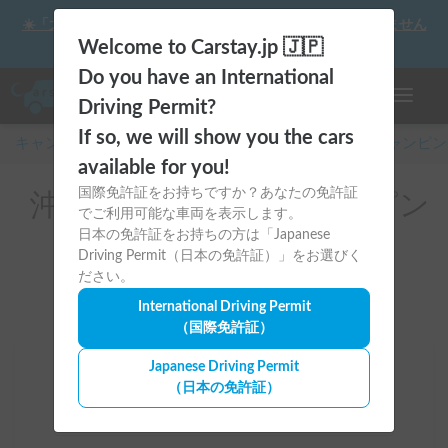
☀️「大曲の花火」をキャンピングカーで最高の思い出にしません
か？
Welcome to Carstay.jp 🇯🇵
Do you have an International
ナビゲー
Driving Permit?
If so, we will show you the cars
キャンピングカー・車中泊スポット予約はCarstay
/
キャンピン
available for you!
国際免許証をお持ちですか？あなたの免許証
沖縄県のレンタルキャンピン
でご利用可能な車両を表示します。
グカー(うるま市)
日本の免許証をお持ちの方は「Japanese
Driving Permit（日本の免許証）」をお選びく
ださい。
International Driving Permit
（国際免許証）
Japanese Driving Permit
場所
（日本の免許証）
沖縄県