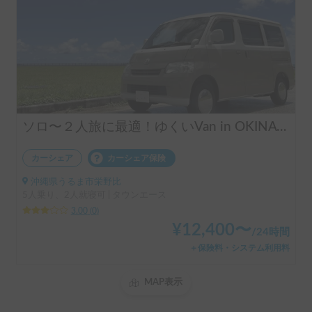
ソロ〜２人旅に最適！ゆくいVan in OKINAWA！
カーシェア
カーシェア保険
沖縄県うるま市栄野比
5人乗り、2人就寝可 | タウンエース
3.00
(
0
)
¥
12,400
〜
/
24時間
＋保険料・システム利用料
MAP表示