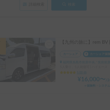
詳細検索
検索
引
カーシェア
カーシェア保
福岡県糸島市前原中央, ' 筑前前
5人乗り、5人就寝可 | ハイエース
5.00
(
8
)
¥
16,000
〜
/
＋保険料・システ