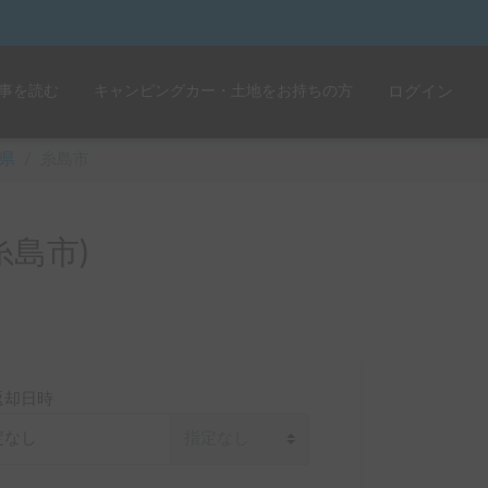
事を読む
キャンピングカー・土地をお持ちの方
ログイン
県
/
糸島市
島市)
返却日時