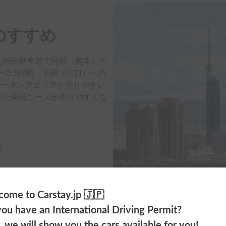
のすすめ
九州自動車道で阿蘇（熊本）へ
〜3.5時間、下関（山口）へ約
山パーキングエリアが寄りやすい
めた周遊コースが作りやすくな
市
ome to Carstay.jp 🇯🇵
ou have an International Driving Permit?
o, we will show you the cars available for you!