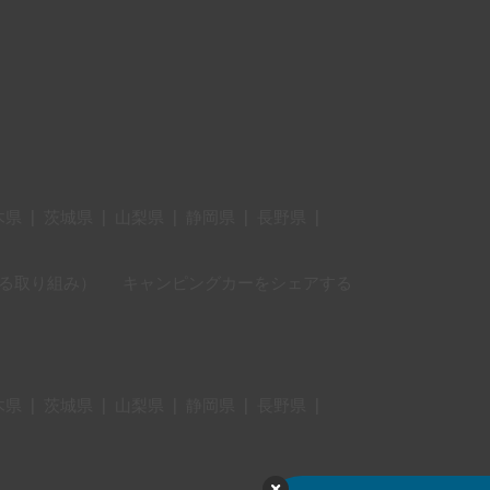
木県
|
茨城県
|
山梨県
|
静岡県
|
長野県
|
に対する取り組み）
キャンピングカーをシェアする
木県
|
茨城県
|
山梨県
|
静岡県
|
長野県
|