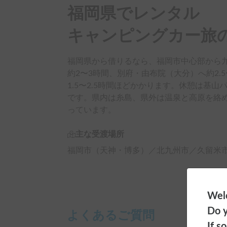
福岡県でレンタル

キャンピングカー旅
福岡県から借りるなら、福岡市中心部から
約2〜3時間、別府・由布院（大分）へ約2.5
1.5〜2.5時間ほどかかります。休憩は基
です。県内は糸島、県外は温泉と高原を絡
っています。
主な受渡場所
福岡市（天神・博多）／北九州市／久留米
Welc
Do y
よくあるご質問
If s