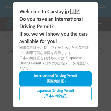
☀️「大曲の花火」をキャンピングカーで最高の思い出にしません
か？
Welcome to Carstay.jp 🇯🇵
Do you have an International
ナビゲー
Driving Permit?
If so, we will show you the cars
キャンピングカー・車中泊スポット予約はCarstay
/
キャンピン
available for you!
国際免許証をお持ちですか？あなたの免許証
東京都のレンタルキャンピン
でご利用可能な車両を表示します。
グカー(羽村市)
日本の免許証をお持ちの方は「Japanese
Driving Permit（日本の免許証）」をお選びく
ださい。
International Driving Permit
（国際免許証）
Japanese Driving Permit
場所
（日本の免許証）
東京都