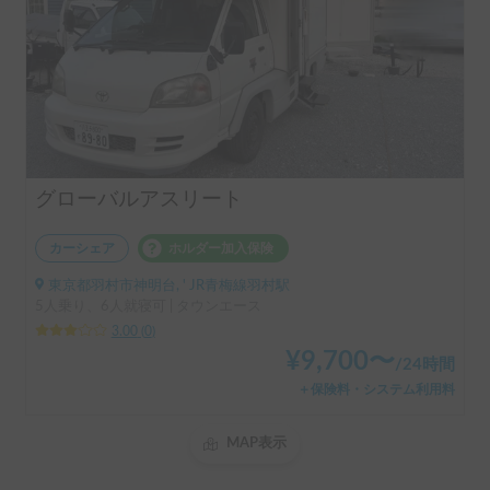
グローバルアスリート
カーシェア
ホルダー加入保険
東京都羽村市神明台, ' JR青梅線羽村駅
5人乗り、6人就寝可 | タウンエース
3.00
(
0
)
¥
9,700
〜
/
24時間
＋保険料・システム利用料
MAP表示