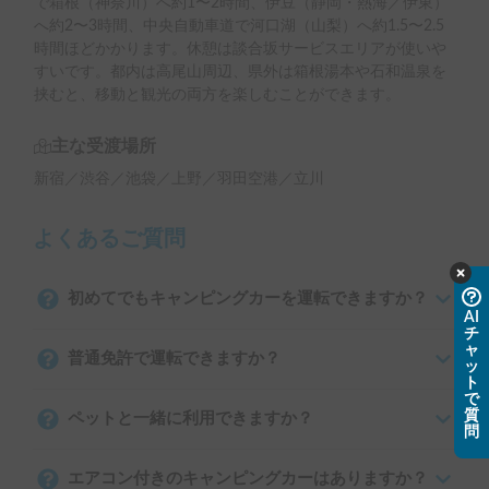
で箱根（神奈川）へ約1〜2時間、伊豆（静岡・熱海／伊東）
へ約2〜3時間、中央自動車道で河口湖（山梨）へ約1.5〜2.5
時間ほどかかります。休憩は談合坂サービスエリアが使いや
すいです。都内は高尾山周辺、県外は箱根湯本や石和温泉を
挟むと、移動と観光の両方を楽しむことができます。
主な受渡場所
新宿／渋谷／池袋／上野／羽田空港／立川
よくあるご質問
初めてでもキャンピングカーを運転できますか？
AI
チ
ャ
普通免許で運転できますか？
ッ
ト
で
質
ペットと一緒に利用できますか？
問
エアコン付きのキャンピングカーはありますか？