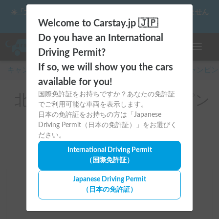
☀️「大曲の花火」をキャンピングカーで最高の思い出にしません
か？
Welcome to Carstay.jp 🇯🇵
Do you have an International
ナビゲー
Driving Permit?
If so, we will show you the cars
キャンピングカー・車中泊スポット予約はCarstay
/
キャンピン
available for you!
国際免許証をお持ちですか？あなたの免許証
北海道のレンタルキャンピン
でご利用可能な車両を表示します。
グカー(雨竜郡)
日本の免許証をお持ちの方は「Japanese
Driving Permit（日本の免許証）」をお選びく
ださい。
International Driving Permit
（国際免許証）
Japanese Driving Permit
場所
（日本の免許証）
北海道