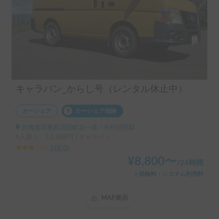
キャラバン_からし号（レンタル休止中）
カーシェア
カーシェア保険
北海道雨竜郡沼田町北一条, ' 石狩沼田駅
6人乗り、3人就寝可 | キャラバン
3.00
(
0
)
¥
8,800
〜
/
24時間
＋保険料・システム利用料
MAP表示