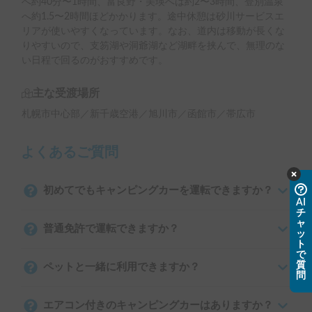
へ約40分〜1時間、富良野・美瑛へは約2〜3時間、登別温泉
へ約1.5〜2時間ほどかかります。途中休憩は砂川サービスエ
リアが使いやすくなっています。なお、道内は移動が長くな
りやすいので、支笏湖や洞爺湖など湖畔を挟んで、無理のな
い日程で回るのがおすすめです。
主な受渡場所
札幌市中心部／新千歳空港／旭川市／函館市／帯広市
よくあるご質問
初めてでもキャンピングカーを運転できますか？
AI
チ
ャ
普通免許で運転できますか？
ッ
ト
で
質
ペットと一緒に利用できますか？
問
エアコン付きのキャンピングカーはありますか？