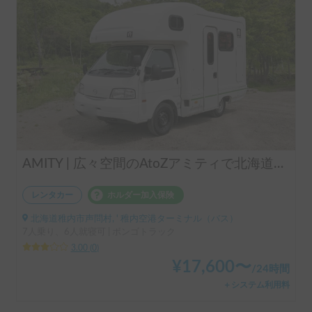
AMITY | 広々空間のAtoZアミティで北海道巡り｜FFヒーター完備で夜も安心🚐✨
レンタカー
ホルダー加入保険
北海道稚内市声問村, ' 稚内空港ターミナル（バス）
7人乗り、6人就寝可 | ボンゴトラック
3.00
(
0
)
¥
17,600
〜
/
24時間
＋システム利用料