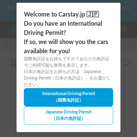
☀️「大曲の花火」をキャンピングカーで最高の思い出にしません
か？
Welcome to Carstay.jp 🇯🇵
Do you have an International
ナビゲー
Driving Permit?
If so, we will show you the cars
キャンピングカー・車中泊スポット予約はCarstay
/
キャンピン
available for you!
国際免許証をお持ちですか？あなたの免許証
北海道のレンタルキャンピン
でご利用可能な車両を表示します。
グカー(稚内市)
日本の免許証をお持ちの方は「Japanese
Driving Permit（日本の免許証）」をお選びく
ださい。
International Driving Permit
（国際免許証）
Japanese Driving Permit
場所
（日本の免許証）
北海道