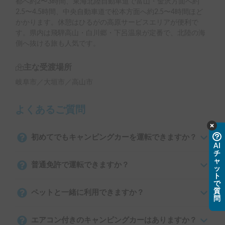
都へ約2〜3時間、東海北陸自動車道で富山・金沢方面へ約
2.5〜4.5時間、中央自動車道で松本方面へ約2.5〜4時間ほど
かかります。休憩はひるがの高原サービスエリアが便利で
す。県内は飛騨高山・白川郷・下呂温泉が定番で、北陸の海
側へ抜ける旅も人気です。
主な受渡場所
岐阜市／大垣市／高山市
よくあるご質問
初めてでもキャンピングカーを運転できますか？
AI
チ
ャ
普通免許で運転できますか？
ッ
ト
で
質
ペットと一緒に利用できますか？
問
エアコン付きのキャンピングカーはありますか？