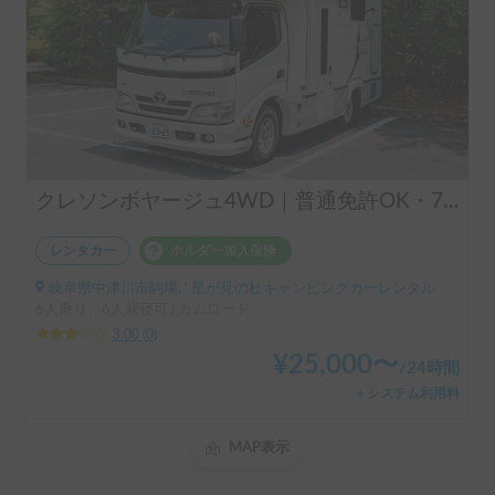
クレソンボヤージュ4WD｜普通免許OK・7人乗りキャンピングカー
レンタカー
ホルダー加入保険
岐阜県中津川市駒場, ' 星が見の杜キャンピングカーレンタル
6人乗り、6人就寝可 | カムロード
3.00
(
0
)
¥
25,000
〜
/
24時間
＋システム利用料
MAP表示