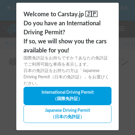
☀️「大曲の花火」をキャンピングカーで最高の思い出にしません
か？
Welcome to Carstay.jp 🇯🇵
Do you have an International
ナビゲー
Driving Permit?
If so, we will show you the cars
キャンピングカー・車中泊スポット予約はCarstay
/
キャンピン
available for you!
国際免許証をお持ちですか？あなたの免許証
岐阜県のレンタルキャンピン
でご利用可能な車両を表示します。
グカー(中津川市)
日本の免許証をお持ちの方は「Japanese
Driving Permit（日本の免許証）」をお選びく
ださい。
International Driving Permit
（国際免許証）
Japanese Driving Permit
場所
（日本の免許証）
岐阜県