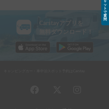
ャ
ッ
ト
で
質
問
Carstayアプリを
無料ダウンロード！
キャンピングカー・車中泊スポット予約はCarstay