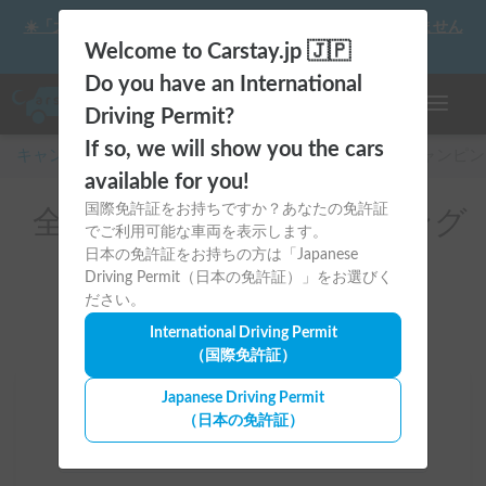
☀️「大曲の花火」をキャンピングカーで最高の思い出にしません
か？
Welcome to Carstay.jp 🇯🇵
Do you have an International
ナビゲー
Driving Permit?
If so, we will show you the cars
キャンピングカー・車中泊スポット予約はCarstay
/
キャンピン
available for you!
国際免許証をお持ちですか？あなたの免許証
全国のレンタルキャンピング
でご利用可能な車両を表示します。
カー（V40）
日本の免許証をお持ちの方は「Japanese
Driving Permit（日本の免許証）」をお選びく
ださい。
International Driving Permit
（国際免許証）
Japanese Driving Permit
場所
（日本の免許証）
全国