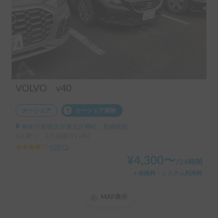
VOLVO v40
カーシェア
カーシェア保険
神奈川県横浜市港北区樽町, ' 新綱島駅
5人乗り、2人就寝可 | v40
4.00
(
1
)
¥
4,300
〜
/
24時間
＋保険料・システム利用料
MAP表示