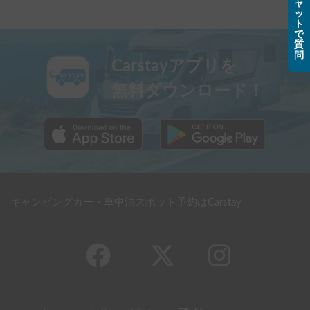
ャ
ッ
ト
で
質
問
Carstayアプリを
無料ダウンロード！
キャンピングカー・車中泊スポット予約はCarstay