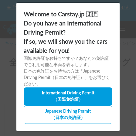
☀️「大曲の花火」をキャンピングカーで最高の思い出にしません
か？
Welcome to Carstay.jp 🇯🇵
Do you have an International
ナビゲー
Driving Permit?
If so, we will show you the cars
キャンピングカー・車中泊スポット予約はCarstay
/
キャンピン
available for you!
国際免許証をお持ちですか？あなたの免許証
全国のレンタルキャンピング
でご利用可能な車両を表示します。
カー（Tesla）
日本の免許証をお持ちの方は「Japanese
Driving Permit（日本の免許証）」をお選びく
ださい。
International Driving Permit
（国際免許証）
Japanese Driving Permit
場所
（日本の免許証）
全国