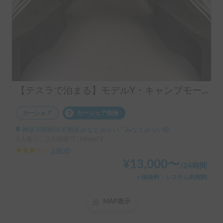
【テスラで泊まる】モデルY・キャンプモードで一年中快適 カップル / ソロ旅に
カーシェア
カーシェア保険
神奈川県横浜市西区みなとみらい, ' みなとみらい駅
5人乗り、2人就寝可 | Model Y
3.00
(
0
)
¥
13,000
〜
/
24時間
＋保険料・システム利用料
MAP表示