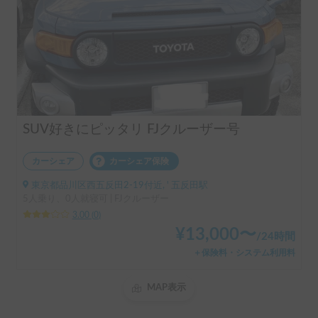
SUV好きにピッタリ FJクルーザー号
カーシェア
カーシェア保険
東京都品川区西五反田2-19付近, ' 五反田駅
5人乗り、0人就寝可 | FJクルーザー
3.00
(
0
)
¥
13,000
〜
/
24時間
＋保険料・システム利用料
MAP表示