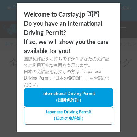
☀️「大曲の花火」をキャンピングカーで最高の思い出にしません
か？
Welcome to Carstay.jp 🇯🇵
Do you have an International
ナビゲー
Driving Permit?
If so, we will show you the cars
キャンピングカー・車中泊スポット予約はCarstay
/
キャンピン
available for you!
国際免許証をお持ちですか？あなたの免許証
全国のレンタルキャンピング
でご利用可能な車両を表示します。
カー（FJクルーザー）
日本の免許証をお持ちの方は「Japanese
Driving Permit（日本の免許証）」をお選びく
ださい。
International Driving Permit
（国際免許証）
Japanese Driving Permit
場所
（日本の免許証）
全国