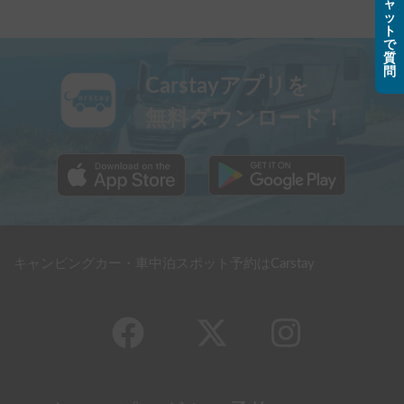
ャ
ッ
ト
で
質
問
Carstayアプリを
無料ダウンロード！
キャンピングカー・車中泊スポット予約はCarstay