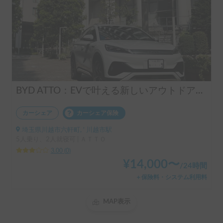
BYD ATTO：EVで叶える新しいアウトドアライフ💡
カーシェア
カーシェア保険
埼玉県川越市六軒町, ' 川越市駅
5人乗り、2人就寝可 | ＡＴＴＯ
3.00
(
0
)
¥
14,000
〜
/
24時間
＋保険料・システム利用料
MAP表示