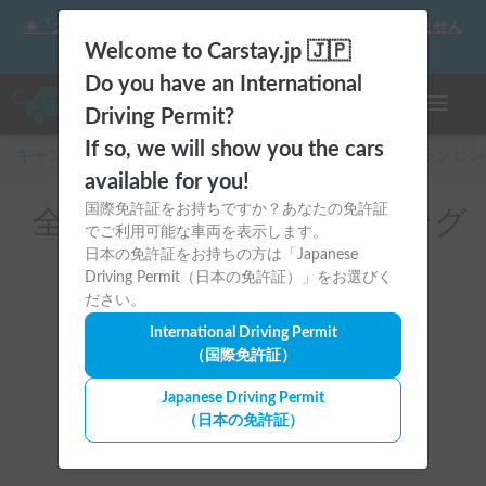
☀️「大曲の花火」をキャンピングカーで最高の思い出にしません
か？
Welcome to Carstay.jp 🇯🇵
Do you have an International
ナビゲー
Driving Permit?
If so, we will show you the cars
キャンピングカー・車中泊スポット予約はCarstay
/
キャンピン
available for you!
国際免許証をお持ちですか？あなたの免許証
全国のレンタルキャンピング
でご利用可能な車両を表示します。
カー（BYD）
日本の免許証をお持ちの方は「Japanese
Driving Permit（日本の免許証）」をお選びく
ださい。
International Driving Permit
（国際免許証）
Japanese Driving Permit
場所
（日本の免許証）
全国