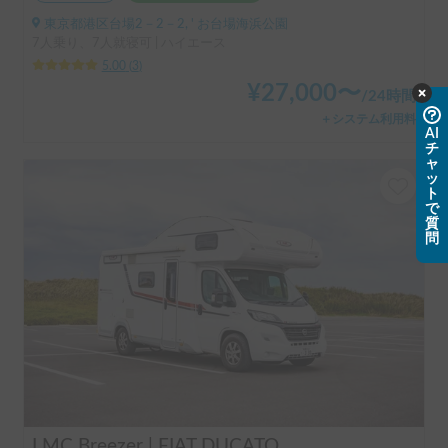
東京都港区台場2－2－2, ' お台場海浜公園
7人乗り、7人就寝可 | ハイエース
5.00
(
3
)
¥
27,000
〜
/
24時間
＋システム利用料
AI
チ
ャ
ッ
ト
で
質
問
LMC Breezer | FIAT DUCATO