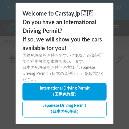
☀️「大曲の花火」をキャンピングカーで最高の思い出にしません
か？
Welcome to Carstay.jp 🇯🇵
Do you have an International
ナビゲー
Driving Permit?
If so, we will show you the cars
キャンピングカー・車中泊スポット予約はCarstay
/
キャンピン
available for you!
国際免許証をお持ちですか？あなたの免許証
全国のレンタルキャンピング
でご利用可能な車両を表示します。
カー（高級車両）
日本の免許証をお持ちの方は「Japanese
Driving Permit（日本の免許証）」をお選びく
ださい。
International Driving Permit
（国際免許証）
Japanese Driving Permit
場所
（日本の免許証）
全国