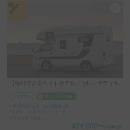
長期割引
【移動できるペットホテル／セレンゲティ500（TOYOTAハイエース）】乗車人数4人／就寝人数3人／2WD車／ペット歓迎車両／冷暖房装備付き ★こんなひとにおススメ！カップル、友人、中長距離移動の方、電気で困りたくない方、BBQや温泉、山道、スキー、スノボを楽しむ方、ぜひご検討ください ※ご返答までに１営業日ほどいただく場合がございます。ご了承くださいませ。
レンタカー
ホルダー加入保険
東京都港区台場, ' お台場海浜公園
4人乗り、3人就寝可 | ハイエース
5.00
(
4
)
¥
24,000
〜
/
24時間