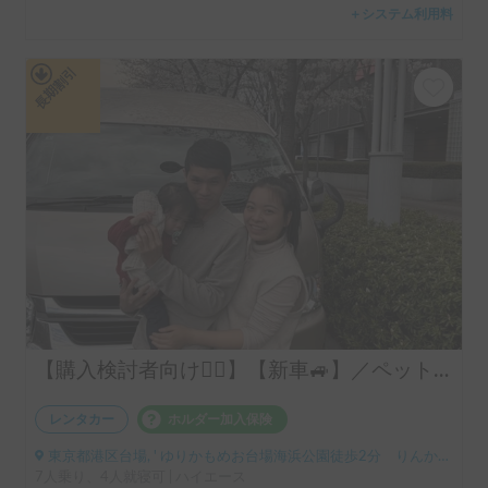
＋システム利用料
長期割引
【購入検討者向け💁‍♂️】【新車🚙】／ペット大歓迎／配車ご相談ください】トイファクトリーＧＴ改装／新車／初心者ドライバーでも体験可能／試乗向き／移動時間節約／神奈川・東京・千葉配車ご相談ください／長期貸し出しご相談ください／エナノキ６号車
レンタカー
ホルダー加入保険
東京都港区台場, ' ゆりかもめお台場海浜公園徒歩2分 りんかい線東京テレポート徒歩8分
7人乗り、4人就寝可 | ハイエース