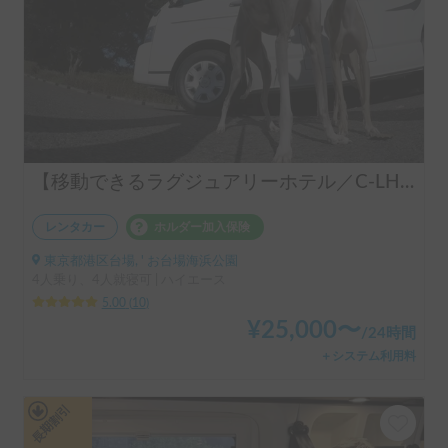
【移動できるラグジュアリーホテル／C-LH（Y）（TOYOTAハイエース）】乗車人数4人／就寝人数4人／４WD車／ペット歓迎車両／冷暖房装備付き／ラップポントイレ付 ★こんなひとにおススメ！ファミリー、女性、中高齢者、中長距離移動の方、電気で困りたくない方、山道、BBQ、長距離旅行を楽しむ方、ぜひご検討ください ※ご返答までに１営業日ほどいただく場合がございます。ご了承くださいませ。
レンタカー
ホルダー加入保険
東京都港区台場, ' お台場海浜公園
4人乗り、4人就寝可 | ハイエース
5.00
(
10
)
¥
25,000
〜
/
24時間
＋システム利用料
長期割引