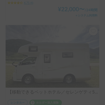
4.75
(
4
)
¥
22,000
〜
/
24時間
＋システム利用料
【移動できるペットホテル／セレンゲティ525（TOYOTAハイエース）】乗車人数7人／就寝人数7人／2WD車／ペット歓迎車両／冷暖房装備付き/ラップポントイレ付 ★こんなひとにおススメ！カップル、友人、中長距離移動の方、電気で困りたくない方、BBQや温泉、山道、スキー、スノボを楽しむ方、ぜひご検討ください。 ※ご返答までに１営業日ほどいただく場合がございます。ご了承くださいませ。
レンタカー
ホルダー加入保険