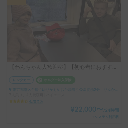
【わんちゃん大歓迎🐶】【初心者におすすめ🔰】トイファクトリーＧＴ改装／新車／試乗向き／移動時間節約／神奈川・東京・千葉配車ご相談ください／長期貸し出しご相談ください／配車ご相談ください/エナノキ７号車
レンタカー
ホルダー加入保険
東京都港区台場, ' ゆりかもめお台場海浜公園徒歩2分 りんかい線東京テレポート徒歩8分
7人乗り、4人就寝可 | ハイエース
4.70
(
10
)
¥
22,000
〜
/
24時間
＋システム利用料