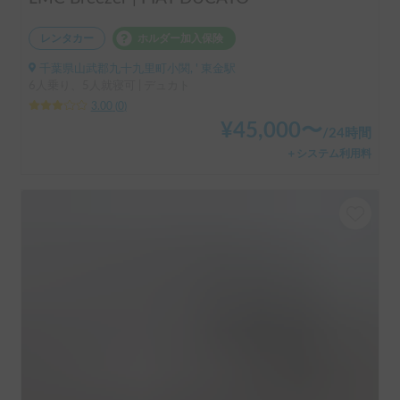
レンタカー
ホルダー加入保険
千葉県山武郡九十九里町小関, ' 東金駅
6人乗り、5人就寝可 | デュカト
3.00
(
0
)
¥
45,000
〜
/
24時間
＋システム利用料