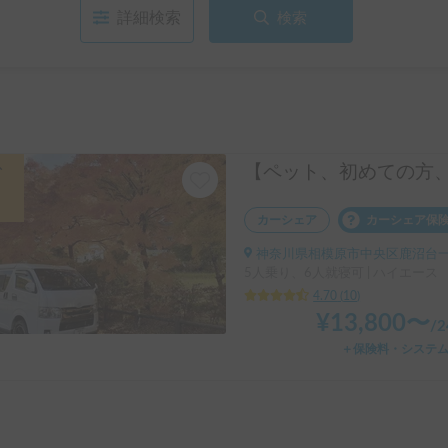
詳細検索
検索
引
カーシェア
カーシェア保
神奈川県相模原市中央区鹿沼台一丁目10, ' 
5人乗り、6人就寝可 | ハイエース
4.70
(
10
)
¥
13,800
〜
/
＋保険料・システ