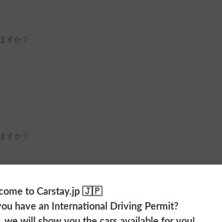
ますか？
ますか？
ome to Carstay.jp 🇯🇵
ou have an International Driving Permit?
o, we will show you the cars available for you!