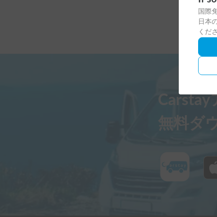
国際
日本の
くだ
Carst
無料ダ