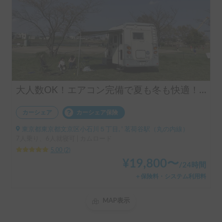
大人数OK！エアコン完備で夏も冬も快適！手ぶらキャンプも楽しめる！文京キャンピングカー
カーシェア
カーシェア保険
東京都東京都文京区小石川５丁目, ' 茗荷谷駅（丸の内線）
7人乗り、6人就寝可 | カムロード
5.00
(
2
)
¥
19,800
〜
/
24時間
＋保険料・システム利用料
MAP表示