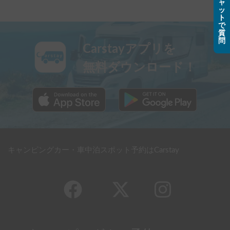
ャ
ッ
ト
で
質
問
Carstayアプリを
無料ダウンロード！
キャンピングカー・車中泊スポット予約はCarstay