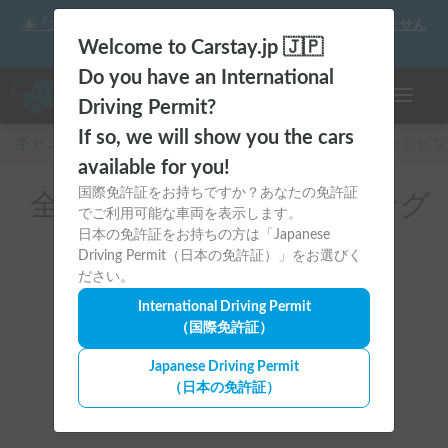
☀️「大曲の花火」をキャンピングカーで最高の思い出にしません
か？
Welcome to Carstay.jp 🇯🇵
Do you have an International
ナビゲー
Driving Permit?
If so, we will show you the cars
キャンピングカー・車中泊スポット予約はCarstay
/
キャンピン
available for you!
国際免許証をお持ちですか？あなたの免許証
全国のレンタルキャンピング
でご利用可能な車両を表示します。
カー（東京都）
日本の免許証をお持ちの方は「Japanese
Driving Permit（日本の免許証）」をお選びく
ださい。
International Driving Permit
（国際免許証）
Japanese Driving Permit
場所
（日本の免許証）
全国